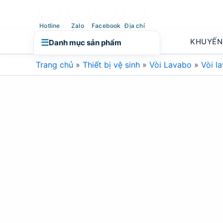
Nhảy
tới
Hotline
Zalo
Facebook
Địa chỉ
nội
KHUYẾN
☰
Danh mục sản phẩm
dung
Trang chủ
»
Thiết bị vệ sinh
»
Vòi Lavabo
»
Vòi l