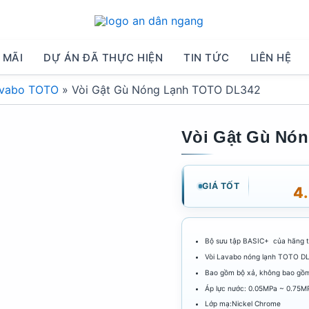
 MÃI
DỰ ÁN ĐÃ THỰC HIỆN
TIN TỨC
LIÊN HỆ
avabo TOTO
»
Vòi Gật Gù Nóng Lạnh TOTO DL342
Vòi Gật Gù Nó
GIÁ TỐT
4
Bộ sưu tập BASIC+ của hãng t
Vòi Lavabo nóng lạnh TOTO D
Bao gồm bộ xả, không bao gồm
Áp lực nước: 0.05MPa ~ 0.75M
Lớp mạ:Nickel Chrome