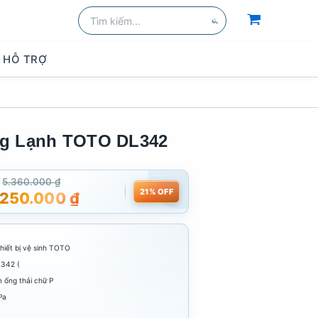
Tìm
kiếm:
Tìm
kiếm
HỖ TRỢ
ng Lạnh TOTO DL342
5.360.000
₫
21% OFF
.250.000
₫
hiết bị vệ sinh TOTO
L342 (
 ống thải chữ P
Pa