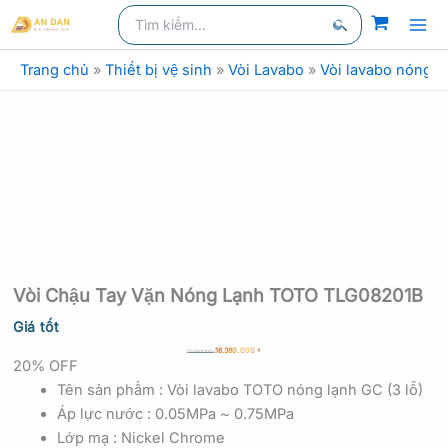
Nhảy
Tìm
kiếm
kiếm:
tới
Tìm
nội
Trang chủ
»
Thiết bị vệ sinh
»
Vòi Lavabo
»
Vòi lavabo nóng l
kiếm
dung
Vòi Chậu Tay Vặn Nóng Lạnh TOTO TLG08201B
Giá tốt
16.380.000
₫
20.481.000
₫
20% OFF
Tên sản phẩm : Vòi lavabo TOTO nóng lạnh GC (3 lỗ)
Áp lực nước : 0.05MPa ~ 0.75MPa
Lớp mạ : Nickel Chrome