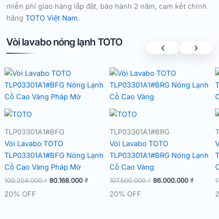
miễn phí giao hàng lắp đặt, bảo hành 2 năm, cam kết chính
hãng
TOTO Việt Nam
.
Vòi lavabo nóng lạnh TOTO
‹
›
TLP03301A1#BFG
TLP03301A1#BRG
Vòi Lavabo TOTO
Vòi Lavabo TOTO
V
TLP03301A1#BFG Nóng Lạnh
TLP03301A1#BRG Nóng Lạnh
T
Cổ Cao Vàng Pháp Mờ
Cổ Cao Vàng
C
Giá
Giá
Giá
Giá
100.204.000
₫
80.168.000
₫
107.500.000
₫
86.000.000
₫
1
gốc
hiện
gốc
hiện
20% OFF
20% OFF
là:
tại
là:
tại
100.204.000 ₫.
là:
107.500.000 ₫.
là:
80.168.000 ₫.
86.000.