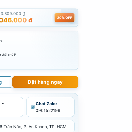
Cao
Tường
Tường
3.809.000
₫
20% OFF
.046.000
₫
Pa
 thải chữ P
g
Đặt hàng ngay
 •
Chat Zalo:
0901522199
6 Trần Não, P. An Khánh, TP. HCM