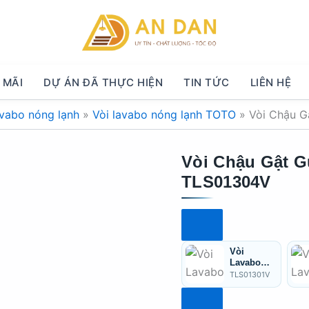
 MÃI
DỰ ÁN ĐÃ THỰC HIỆN
TIN TỨC
LIÊN HỆ
avabo nóng lạnh
»
Vòi lavabo nóng lạnh TOTO
»
Vòi Chậu 
Vòi Chậu Gật 
TLS01304V
Vòi
Lavabo
TOTO
TLS01301V
TLS01301
V Nóng
Lạnh