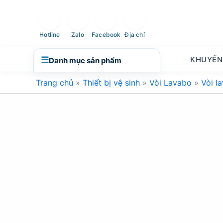
Nhảy
tới
nội
Hotline
Zalo
Facebook
Địa chỉ
dung
KHUYẾN
☰
Danh mục sản phẩm
Trang chủ
»
Thiết bị vệ sinh
»
Vòi Lavabo
»
Vòi l