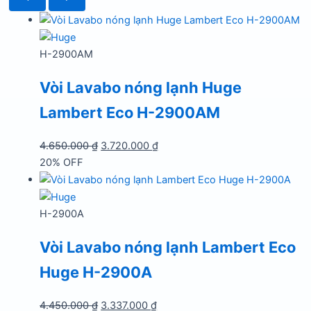
H-2900AM
Vòi Lavabo nóng lạnh Huge
Lambert Eco H-2900AM
Giá
Giá
4.650.000
₫
3.720.000
₫
gốc
hiện
20% OFF
là:
tại
4.650.000 ₫.
là:
3.720.000 ₫.
H-2900A
Vòi Lavabo nóng lạnh Lambert Eco
Huge H-2900A
Giá
Giá
4.450.000
₫
3.337.000
₫