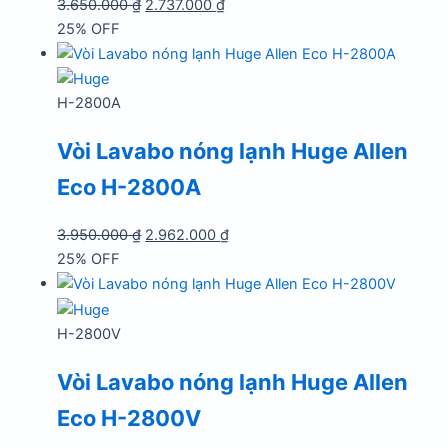
Giá
Giá
3.650.000
₫
2.737.000
₫
gốc
hiện
25% OFF
là:
tại
3.650.000 ₫.
là:
2.737.000 ₫.
H-2800A
Vòi Lavabo nóng lạnh Huge Allen
Eco H-2800A
Giá
Giá
3.950.000
₫
2.962.000
₫
gốc
hiện
25% OFF
là:
tại
3.950.000 ₫.
là:
2.962.000 ₫.
H-2800V
Vòi Lavabo nóng lạnh Huge Allen
Eco H-2800V