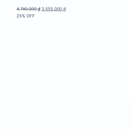
Giá
Giá
4.740.000
₫
3.555.000
₫
gốc
hiện
25% OFF
là:
tại
4.740.000 ₫.
là:
3.555.000 ₫.