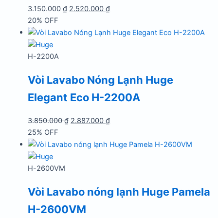
Giá
Giá
3.150.000
₫
2.520.000
₫
gốc
hiện
20% OFF
là:
tại
3.150.000 ₫.
là:
2.520.000 ₫.
H-2200A
Vòi Lavabo Nóng Lạnh Huge
Elegant Eco H-2200A
Giá
Giá
3.850.000
₫
2.887.000
₫
gốc
hiện
25% OFF
là:
tại
3.850.000 ₫.
là:
2.887.000 ₫.
H-2600VM
Vòi Lavabo nóng lạnh Huge Pamela
H-2600VM