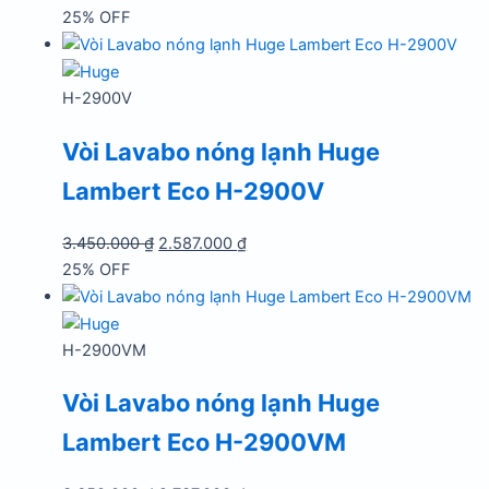
gốc
hiện
25% OFF
là:
tại
4.450.000 ₫.
là:
3.337.000 ₫.
H-2900V
Vòi Lavabo nóng lạnh Huge
Lambert Eco H-2900V
Giá
Giá
3.450.000
₫
2.587.000
₫
gốc
hiện
25% OFF
là:
tại
3.450.000 ₫.
là:
2.587.000 ₫.
H-2900VM
Vòi Lavabo nóng lạnh Huge
Lambert Eco H-2900VM