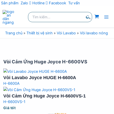
Sản phẩm
Zalo
Hotline
Facebook
Tư vấn
Nhảy
Tìm
tới
kiếm:
nội
Tìm
dung
kiếm
Trang chủ
»
Thiết bị vệ sinh
»
Vòi Lavabo
»
Vòi lavabo nóng lạ
Vòi Cảm Ứng Huge Joyce H-6600VS
Vòi Lavabo Joyce HUGE H-6600A
H-6600A
Vòi Cảm Ứng Huge Joyce H-6600VS-1
H-6600VS-1
Giá tốt
3.712.000
₫