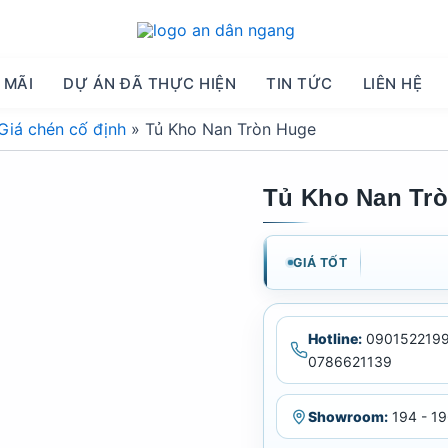
 MÃI
DỰ ÁN ĐÃ THỰC HIỆN
TIN TỨC
LIÊN HỆ
Giá chén cố định
»
Tủ Kho Nan Tròn Huge
Tủ Kho Nan Tr
GIÁ TỐT
Hotline:
0901522199
0786621139
Showroom:
194 - 19