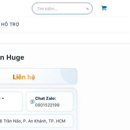
Tìm
kiếm:
Tìm
kiếm
HỖ TRỢ
òn Huge
Liên hệ
 •
Chat Zalo:
0901522199
6 Trần Não, P. An Khánh, TP. HCM