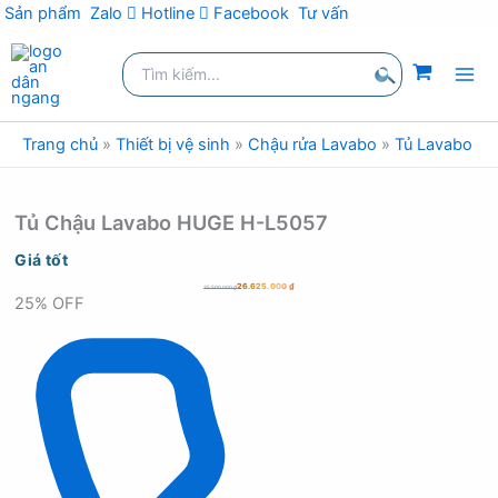
Sản phẩm
Zalo
Hotline
Facebook
Tư vấn
Nhảy
Tìm
tới
kiếm:
nội
Tìm
dung
kiếm
Trang chủ
»
Thiết bị vệ sinh
»
Chậu rửa Lavabo
»
Tủ Lavabo
»
Tủ Chậu Lavabo HUGE H-L5057
Giá tốt
26.625.000
₫
35.500.000
₫
25% OFF