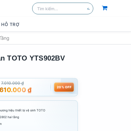
Tìm
kiếm:
Tìm
kiếm
HỖ TRỢ
Tầng
ăn TOTO YTS902BV
7.010.000
₫
20% OFF
.610.000
₫
hương hiệu thiết bị vệ sinh TOTO
902 hai tầng
mm