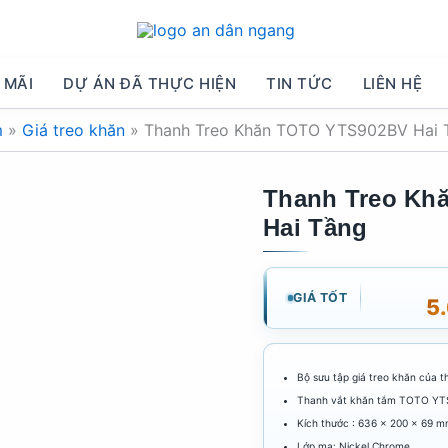
 MÃI
DỰ ÁN ĐÃ THỰC HIỆN
TIN TỨC
LIÊN HỆ
m
»
Giá treo khăn
»
Thanh Treo Khăn TOTO YTS902BV Hai 
Thanh Treo Kh
Hai Tầng
GIÁ TỐT
5
Bộ sưu tập giá treo khăn của t
Thanh vắt khăn tắm TOTO YTS
Kích thước : 636 × 200 x 69 
Lớp mạ: Nickel Chrome