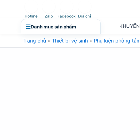
Nhảy
tới
Hotline
Zalo
Facebook
Địa chỉ
nội
KHUYẾN
☰
Danh mục sản phẩm
dung
Trang chủ
»
Thiết bị vệ sinh
»
Phụ kiện phòng tắ