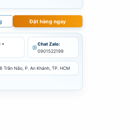
g
Đặt hàng ngay
 •
Chat Zalo:
0901522199
6 Trần Não, P. An Khánh, TP. HCM