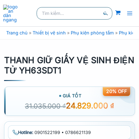
Nhảy
Tìm
tới
kiếm:
nội
Tìm
dung
kiếm
Trang chủ
»
Thiết bị vệ sinh
»
Phụ kiện phòng tắm
»
Phụ kiện
THANH GIỮ GIẤY VỆ SINH ĐIỆN
TỬ YH63SDT1
20% OFF
GIÁ TỐT
24.829.000
₫
31.035.000
₫
Hotline:
0901522199 • 0786621139