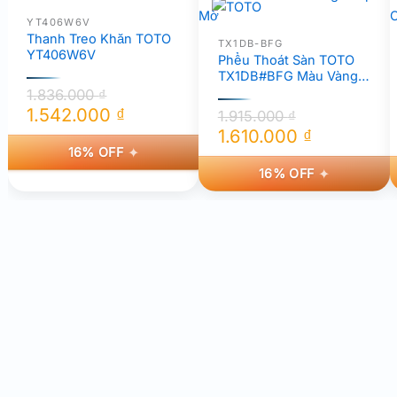
YT406W6V
Thanh Treo Khăn TOTO
TX1DB-BFG
YT406W6V
Phểu Thoát Sàn TOTO
TX1DB#BFG Màu Vàng
Pháp Mờ
1.836.000
₫
1.542.000
₫
1.915.000
₫
Giá
Giá
1.610.000
₫
16% OFF
Giá
Giá
gốc
hiện
16% OFF
gốc
hiện
là:
tại
là:
tại
1.836.000 ₫.
là:
1.915.000 ₫.
là:
1.542.000 ₫.
1.610.000 ₫.