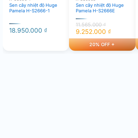
Sen cây nhiệt độ Huge
Sen cây nhiệt độ Huge
Pamela H-S2666-1
Pamela H-S2666E
11.565.000
₫
18.950.000
₫
9.252.000
₫
Giá
Giá
20% OFF
gốc
hiện
là:
tại
11.565.000 ₫.
là:
9.252.000 ₫.