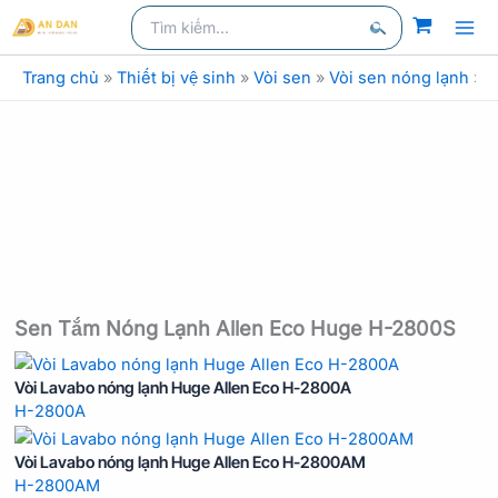
Nhảy
Tìm
kiếm
kiếm:
tới
Tìm
nội
Trang chủ
»
Thiết bị vệ sinh
»
Vòi sen
»
Vòi sen nóng lạnh
»
V
kiếm
dung
Sen Tắm Nóng Lạnh Allen Eco Huge H-2800S
Vòi Lavabo nóng lạnh Huge Allen Eco H-2800A
H-2800A
Vòi Lavabo nóng lạnh Huge Allen Eco H-2800AM
H-2800AM