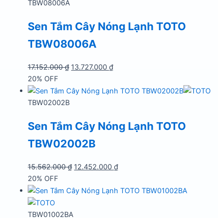
21.472.000 ₫.
là:
TBW08006A
17.182.000 ₫.
Sen Tắm Cây Nóng Lạnh TOTO
TBW08006A
Giá
Giá
17.152.000
₫
13.727.000
₫
gốc
hiện
20% OFF
là:
tại
17.152.000 ₫.
là:
TBW02002B
13.727.000 ₫.
Sen Tắm Cây Nóng Lạnh TOTO
TBW02002B
Giá
Giá
15.562.000
₫
12.452.000
₫
gốc
hiện
20% OFF
là:
tại
15.562.000 ₫.
là:
12.452.000 ₫.
TBW01002BA