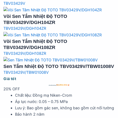
TBV03429V
Vòi Sen Tắm Nhiệt Độ TOTO
TBV03429V/DGH104ZR
TBV03429V/DGH104ZR
Vòi Sen Tắm Nhiệt Độ TOTO
TBV03429V/DGH108ZR
TBV03429V/DGH108ZR
Sen Tắm Nhiệt Độ TOTO TBV03429V/TBW01008V
TBV03429V/TBW01008V
Giá tốt
12.312.000
₫
15.385.000
₫
20% OFF
Chất liệu: Đồng mạ Niken-Crom
Áp lực nước: 0.05 – 0.75 MPa
Lưu ý: Bao gồm gác sen, không bao gồm cút nối tường
Bảo hành 2 năm