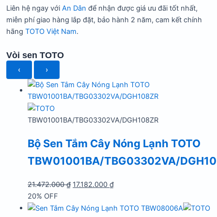
Liên hệ ngay với
An Dân
để nhận được giá ưu đãi tốt nhất,
miễn phí giao hàng lắp đặt, bảo hành 2 năm, cam kết chính
hãng
TOTO Việt Nam
.
Vòi sen TOTO
‹
›
TBW01001BA/TBG03302VA/DGH108ZR
Bộ Sen Tắm Cây Nóng Lạnh TOTO
TBW01001BA/TBG03302VA/DGH10
Giá
Giá
21.472.000
₫
17.182.000
₫
gốc
hiện
20% OFF
là:
tại