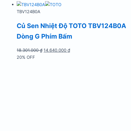
là:
tại
18.301.000 ₫.
là:
TBV124B0A
14.640.000 ₫.
Củ Sen Nhiệt Độ TOTO TBV124B0A
Dòng G Phím Bấm
Giá
Giá
18.301.000
₫
14.640.000
₫
gốc
hiện
20% OFF
là:
tại
18.301.000 ₫.
là:
14.640.000 ₫.