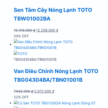
Sen Tắm Cây Nóng Lạnh TOTO
TBW01002BA
Giá
Giá
15.316.000
₫
12.258.000
₫
gốc
hiện
20% OFF
là:
tại
15.316.000 ₫.
là:
12.258.000 ₫.
TBG04304BA/TBN01001B
Van Điều Chỉnh Nóng Lạnh TOTO
TBG04304BA/TBN01001B
Giá
Giá
7.642.000
₫
5.972.000
₫
gốc
hiện
22% OFF
là:
tại