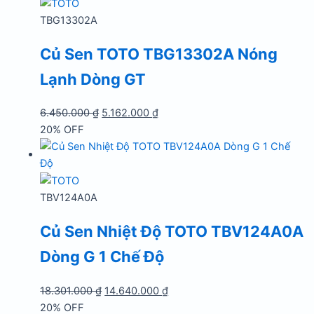
7.642.000 ₫.
là:
5.972.000 ₫.
TBG13302A
Củ Sen TOTO TBG13302A Nóng
Lạnh Dòng GT
Giá
Giá
6.450.000
₫
5.162.000
₫
gốc
hiện
20% OFF
là:
tại
6.450.000 ₫.
là:
5.162.000 ₫.
TBV124A0A
Củ Sen Nhiệt Độ TOTO TBV124A0A
Dòng G 1 Chế Độ
Giá
Giá
18.301.000
₫
14.640.000
₫
gốc
hiện
20% OFF