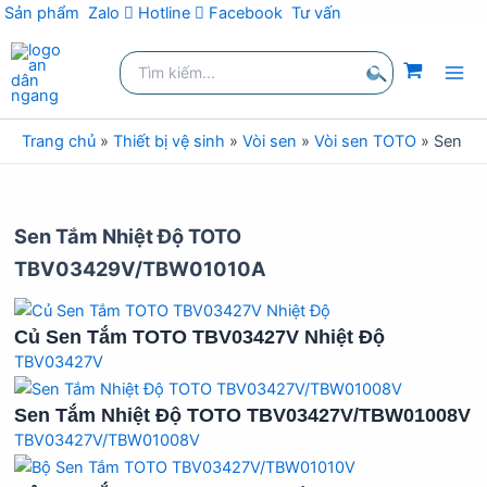
Sản phẩm
Zalo
Hotline
Facebook
Tư vấn
Nhảy
Tìm
tới
kiếm:
nội
Tìm
dung
kiếm
Trang chủ
»
Thiết bị vệ sinh
»
Vòi sen
»
Vòi sen TOTO
»
Sen T
Sen Tắm Nhiệt Độ TOTO
TBV03429V/TBW01010A
Củ Sen Tắm TOTO TBV03427V Nhiệt Độ
TBV03427V
Sen Tắm Nhiệt Độ TOTO TBV03427V/TBW01008V
TBV03427V/TBW01008V