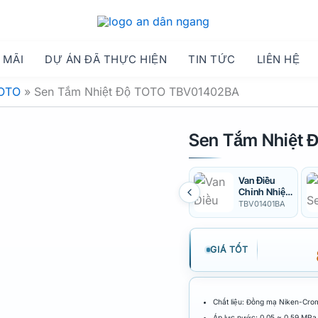
 MÃI
DỰ ÁN ĐÃ THỰC HIỆN
TIN TỨC
LIÊN HỆ
TOTO
»
Sen Tắm Nhiệt Độ TOTO TBV01402BA
Sen Tắm Nhiệt
Van Điều
Chỉnh Nhiệt
Độ TOTO
TBV01401BA
TBV01401BA
GIÁ TỐT
Chất liệu: Đồng mạ Niken-Cro
Áp lực nước: 0.05 ~ 0.59 MPa