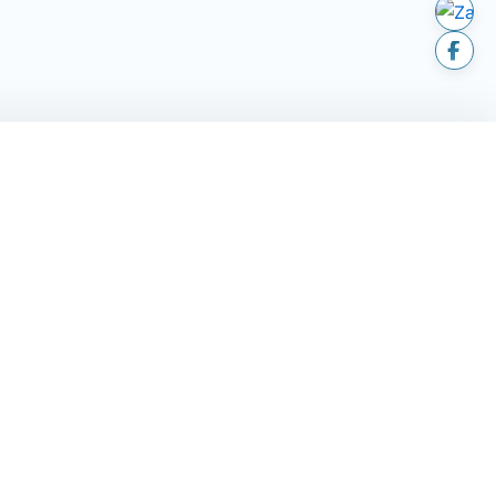
LIÊN HỆ
hành
194 - 196 Trần Não, P. An
Khánh, TP. HCM
huyển & lắp
andantran2021@gmail.com
ả
Thời gian hoạt động: 08:00 -
nh toán
20:00