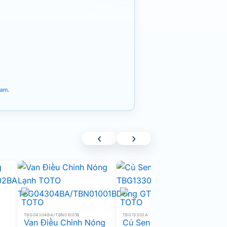
Nam
.
‹
›
TBG04304BA/TBN01001B
TBG13302A
T
Van Điều Chỉnh Nóng
Củ Sen TOTO
C