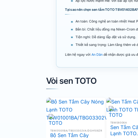
Áp lực nước mạnh mẽ: Với dải áp lực 
Tại sao nên chọn sen tắm TOTO TBV01402BA?
An toàn: Công nghệ an toàn nhiệt Heat P
Bền bỉ: Chất liệu đồng mạ Niken-Crom đ
Tiện nghi: Dễ dàng lắp đặt và sử dụng.
Thiết kế sang trọng: Làm tăng thêm vẻ 
Liên hệ ngay với
An Dân
để nhận được giá ưu đã
Vòi sen TOTO
TBW08006A
Sen Tắm C
TBW01001BA/TBG03302VA/DGH108ZR
Lạnh TOTO
Bộ Sen Tắm Cây