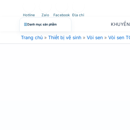
Nhảy
tới
Hotline
Zalo
Facebook
Địa chỉ
nội
KHUYẾN
☰
Danh mục sản phẩm
dung
Trang chủ
»
Thiết bị vệ sinh
»
Vòi sen
»
Vòi sen 