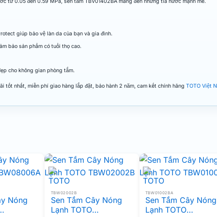
nước từ 0.05 đến 0.59 MPa, sen tắm TBV01402BA mang đến những tia nước mạnh mẽ.
rotect giúp bảo vệ làn da của bạn và gia đình.
ảm bảo sản phẩm có tuổi thọ cao.
đẹp cho không gian phòng tắm.
i tốt nhất, miễn phí giao hàng lắp đặt, bảo hành 2 năm, cam kết chính hãng
TOTO Việt 
TBW02002B
TBW01002BA
ây Nóng
Sen Tắm Cây Nóng
Sen Tắm Cây Nóng
Lạnh TOTO
Lạnh TOTO