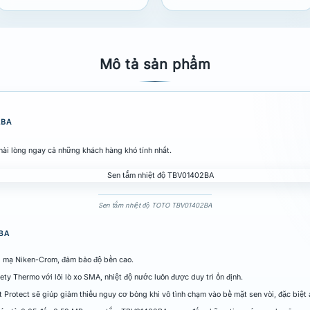
Mô tả sản phẩm
2BA
i lòng ngay cả những khách hàng khó tính nhất.
Sen tắm nhiệt độ TOTO TBV01402BA
2BA
ng mạ Niken-Crom, đảm bảo độ bền cao.
ty Thermo với lõi lò xo SMA, nhiệt độ nước luôn được duy trì ổn định.
 Protect sẽ giúp giảm thiểu nguy cơ bỏng khi vô tình chạm vào bề mặt sen vòi, đặc biệt a