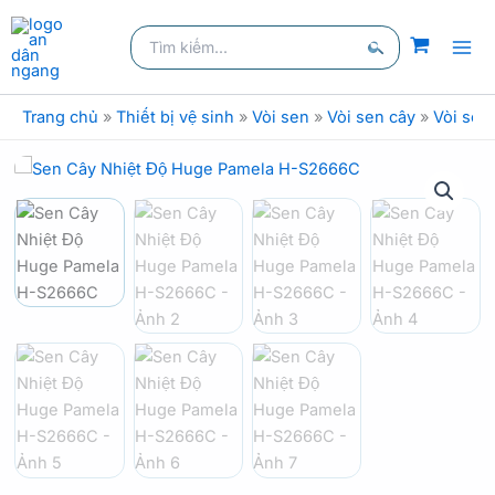
kiếm
Nhảy
Tìm
tới
kiếm:
nội
Tìm
dung
kiếm
Trang chủ
»
Thiết bị vệ sinh
»
Vòi sen
»
Vòi sen cây
»
Vòi sen