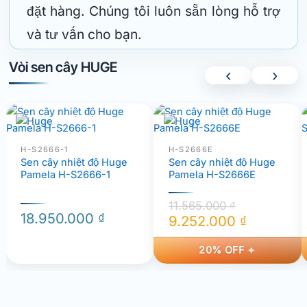
đặt hàng. Chúng tôi luôn sẵn lòng hỗ trợ
và tư vấn cho bạn.
Vòi sen cây HUGE
‹
›
H-S2666-1
H-S2666E
Sen cây nhiệt độ Huge
Sen cây nhiệt độ Huge
Pamela H-S2666-1
Pamela H-S2666E
11.565.000
₫
18.950.000
₫
9.252.000
₫
Giá
Giá
20% OFF
gốc
hiện
là:
tại
11.565.000 ₫.
là:
9.252.000 ₫.