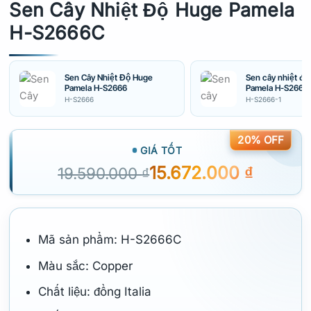
Sen Cây Nhiệt Độ Huge Pamela
H-S2666C
Sen Cây Nhiệt Độ Huge
Sen cây nhiệt độ
Pamela H-S2666
Pamela H-S2666-
H-S2666
H-S2666-1
20% OFF
GIÁ TỐT
15.672.000
₫
19.590.000
₫
Mã sản phẩm: H-S2666C
Màu sắc: Copper
Chất liệu: đồng Italia