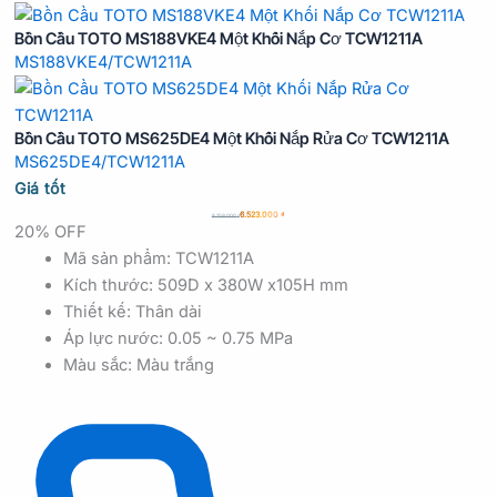
Bồn Cầu TOTO MS188VKE4 Một Khối Nắp Cơ TCW1211A
MS188VKE4/TCW1211A
Bồn Cầu TOTO MS625DE4 Một Khối Nắp Rửa Cơ TCW1211A
MS625DE4/TCW1211A
Giá tốt
6.523.000
₫
8.159.000
₫
20% OFF
Mã sản phẩm: TCW1211A
Kích thước: 509D x 380W x105H mm
Thiết kế: Thân dài
Áp lực nước: 0.05 ~ 0.75 MPa
Màu sắc: Màu trắng