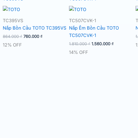
TC395VS
TC507CVK-1
Nắp Bồn Cầu TOTO TC395VS
Nắp Êm Bồn Cầu TOTO
TC507CVK-1
Giá
Giá
864.000
₫
760.000
₫
1
gốc
hiện
Giá
Giá
1.810.000
₫
1.560.000
₫
12% OFF
là:
tại
gốc
hiện
864.000 ₫.
là:
14% OFF
là:
tại
760.000 ₫.
1.810.000 ₫.
là:
1.560.000 ₫.