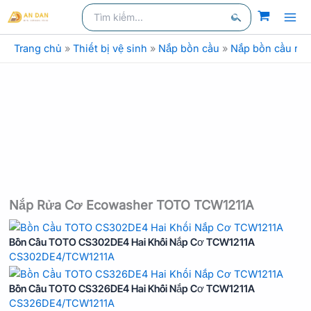
Nhảy
Tìm
kiếm
kiếm:
tới
Tìm
nội
Trang chủ
»
Thiết bị vệ sinh
»
Nắp bồn cầu
»
Nắp bồn cầu rửa
kiếm
dung
Nắp Rửa Cơ Ecowasher TOTO TCW1211A
Bồn Cầu TOTO CS302DE4 Hai Khối Nắp Cơ TCW1211A
CS302DE4/TCW1211A
Bồn Cầu TOTO CS326DE4 Hai Khối Nắp Cơ TCW1211A
CS326DE4/TCW1211A