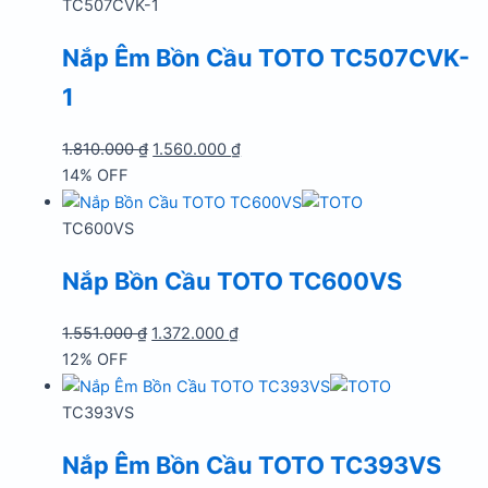
864.000 ₫.
là:
TC507CVK-1
760.000 ₫.
Nắp Êm Bồn Cầu TOTO TC507CVK-
1
Giá
Giá
1.810.000
₫
1.560.000
₫
gốc
hiện
14% OFF
là:
tại
1.810.000 ₫.
là:
TC600VS
1.560.000 ₫.
Nắp Bồn Cầu TOTO TC600VS
Giá
Giá
1.551.000
₫
1.372.000
₫
gốc
hiện
12% OFF
là:
tại
1.551.000 ₫.
là:
TC393VS
1.372.000 ₫.
Nắp Êm Bồn Cầu TOTO TC393VS