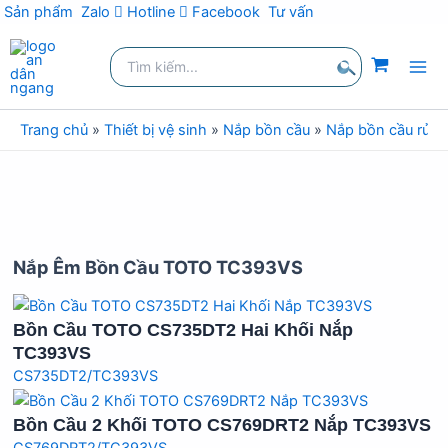
Sản phẩm
Zalo
Hotline
Facebook
Tư vấn
Nhảy
Tìm
tới
kiếm:
nội
Tìm
dung
kiếm
Trang chủ
»
Thiết bị vệ sinh
»
Nắp bồn cầu
»
Nắp bồn cầu rửa 
Nắp Êm Bồn Cầu TOTO TC393VS
Bồn Cầu TOTO CS735DT2 Hai Khối Nắp
TC393VS
CS735DT2/TC393VS
Bồn Cầu 2 Khối TOTO CS769DRT2 Nắp TC393VS
CS769DRT2/TC393VS