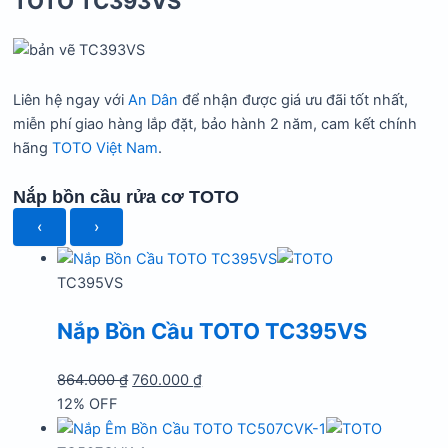
TOTO TC393VS
Liên hệ ngay với
An Dân
để nhận được giá ưu đãi tốt nhất,
miễn phí giao hàng lắp đặt, bảo hành 2 năm, cam kết chính
hãng
TOTO Việt Nam
.
Nắp bồn cầu rửa cơ TOTO
‹
›
TC395VS
Nắp Bồn Cầu TOTO TC395VS
Giá
Giá
864.000
₫
760.000
₫
gốc
hiện
12% OFF
là:
tại