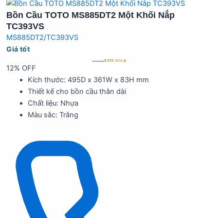
Bồn Cầu TOTO MS885DT2 Một Khối Nắp
TC393VS
MS885DT2/TC393VS
Giá tốt
1.372.000
₫
1.551.000
₫
12% OFF
Kích thước: 495D x 361W x 83H mm
Thiết kế cho bồn cầu thân dài
Chất liệu: Nhựa
Màu sắc: Trắng