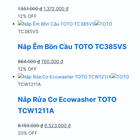
Giá
Giá
1.551.000
₫
1.372.000
₫
gốc
hiện
12% OFF
là:
tại
1.551.000 ₫.
là:
TC385VS
1.372.000 ₫.
Nắp Êm Bồn Cầu TOTO TC385VS
Giá
Giá
864.000
₫
760.000
₫
gốc
hiện
12% OFF
là:
tại
864.000 ₫.
là:
TCW1211A
760.000 ₫.
Nắp Rửa Cơ Ecowasher TOTO
TCW1211A
Giá
Giá
8.159.000
₫
6.523.000
₫
gốc
hiện
20% OFF