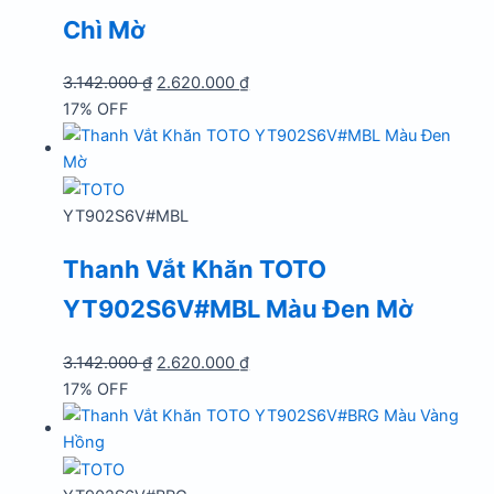
Chì Mờ
Giá
Giá
3.142.000
₫
2.620.000
₫
gốc
hiện
17% OFF
là:
tại
3.142.000 ₫.
là:
2.620.000 ₫.
YT902S6V#MBL
Thanh Vắt Khăn TOTO
YT902S6V#MBL Màu Đen Mờ
Giá
Giá
3.142.000
₫
2.620.000
₫
gốc
hiện
17% OFF
là:
tại
3.142.000 ₫.
là:
2.620.000 ₫.