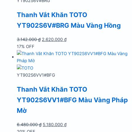
YT902S6V#BRG
Thanh Vắt Khăn TOTO
YT902S6V#BRG Màu Vàng Hồng
Giá
Giá
3.142.000
₫
2.620.000
₫
gốc
hiện
17% OFF
là:
tại
3.142.000 ₫.
là:
2.620.000 ₫.
YT902S6VV1#BFG
Thanh Vắt Khăn TOTO
YT902S6VV1#BFG Màu Vàng Pháp
Mờ
Giá
Giá
6.480.000
₫
5.180.000
₫
gốc
hiện
20% OFF