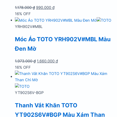
Giá
Giá
1.178.000
₫
990.000
₫
gốc
hiện
16% OFF
là:
tại
1.178.000 ₫.
là:
YRH902V#MBL
990.000 ₫.
Móc Áo TOTO YRH902V#MBL Màu
Đen Mờ
Giá
Giá
1.973.000
₫
1.660.000
₫
gốc
hiện
16% OFF
là:
tại
1.973.000 ₫.
là:
1.660.000 ₫.
YT902S6V-BGP
Thanh Vắt Khăn TOTO
YT902S6V#BGP Màu Xám Than