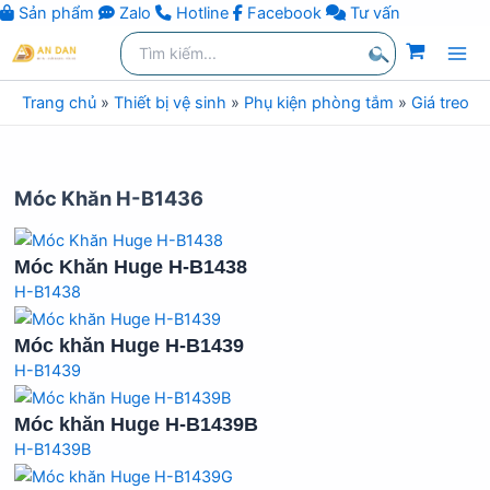
Sản phẩm
Zalo
Hotline
Facebook
Tư vấn
kiếm
Nhảy
Tìm
kiếm:
tới
Tìm
nội
Trang chủ
»
Thiết bị vệ sinh
»
Phụ kiện phòng tắm
»
Giá treo k
kiếm
dung
Móc Khăn H-B1436
Móc Khăn Huge H-B1438
H-B1438
Móc khăn Huge H-B1439
H-B1439
Móc khăn Huge H-B1439B
H-B1439B