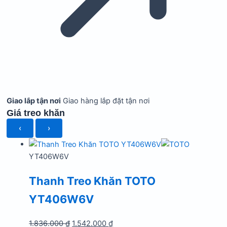
Giao lắp tận nơi
Giao hàng lắp đặt tận nơi
Giá treo khăn
‹
›
YT406W6V
Thanh Treo Khăn TOTO
YT406W6V
Giá
Giá
1.836.000
₫
1.542.000
₫