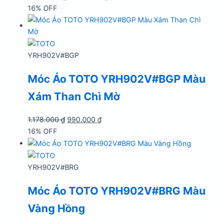
gốc
hiện
16% OFF
là:
tại
1.836.000 ₫.
là:
1.542.000 ₫.
YRH902V#BGP
Móc Áo TOTO YRH902V#BGP Màu
Xám Than Chì Mờ
Giá
Giá
1.178.000
₫
990.000
₫
gốc
hiện
16% OFF
là:
tại
1.178.000 ₫.
là:
990.000 ₫.
YRH902V#BRG
Móc Áo TOTO YRH902V#BRG Màu
Vàng Hồng