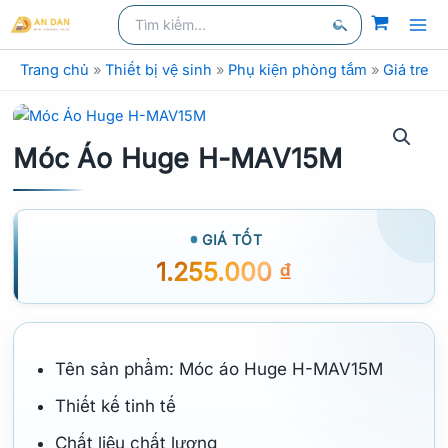
Nhảy
Tìm
kiếm
kiếm:
tới
Tìm
nội
Trang chủ
»
Thiết bị vệ sinh
»
Phụ kiện phòng tắm
»
Giá treo 
kiếm
dung
Móc Áo Huge H-MAV15M
GIÁ TỐT
1.255.000
₫
Tên sản phẩm: Móc áo Huge H-MAV15M
Thiết kế tinh tế
Chất liệu chất lượng