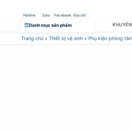
Nhảy
tới
Hotline
Zalo
Facebook
Địa chỉ
nội
KHUYẾN
☰
Danh mục sản phẩm
dung
Trang chủ
»
Thiết bị vệ sinh
»
Phụ kiện phòng tắ