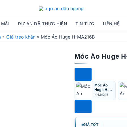
 MÃI
DỰ ÁN ĐÃ THỰC HIỆN
TIN TỨC
LIÊN HỆ
m
»
Giá treo khăn
»
Móc Áo Huge H-MA216B
Móc Áo Huge 
Móc Áo
Huge H-
MA215
H-MA215
GIÁ TỐT