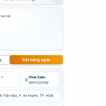
H-MA216B
g
Đặt hàng ngay
 •
Chat Zalo:
0901522199
6 Trần Não, P. An Khánh, TP. HCM