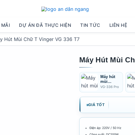
 MÃI
DỰ ÁN ĐÃ THỰC HIỆN
TIN TỨC
LIÊN HỆ
y Hút Mùi Chữ T Vinger VG 336 T7
Máy Hút Mùi Ch
Máy hút
mùi
VINGER
VG-336 Pro
VG-
336PRO
GIÁ TỐT
Điện áp: 220V / 50 Hz
Công suất: DC200W