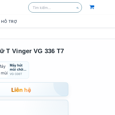
Tìm
kiếm:
Tìm
kiếm
HỖ TRỢ
ữ T Vinger VG 336 T7
Máy hút
mùi chữ T
VINGER
VG-336T
VG-336T
Liên hệ