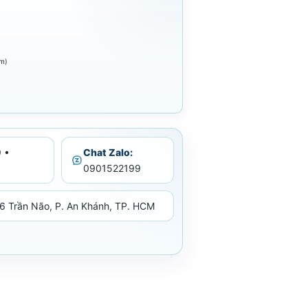
êm)
 •
Chat Zalo:
0901522199
6 Trần Não, P. An Khánh, TP. HCM