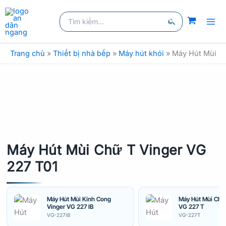
Nhảy
Tìm
tới
kiếm:
nội
Tìm
dung
kiếm
Trang chủ
»
Thiết bị nhà bếp
»
Máy hút khói
»
Máy Hút Mùi C
Máy Hút Mùi Chữ T Vinger VG
227 T01
Máy Hút Mùi Kính Cong
Máy Hút Mùi Chữ
Vinger VG 227 IB
VG 227 T
VG-227IB
VG-227T