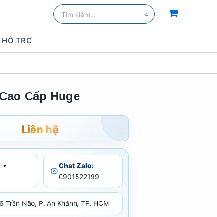
kiếm
Tìm
kiếm:
Tìm
kiếm
HỖ TRỢ
Cao Cấp Huge
Liên hệ
 •
Chat Zalo:
0901522199
6 Trần Não, P. An Khánh, TP. HCM