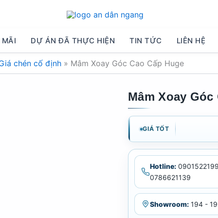
 MÃI
DỰ ÁN ĐÃ THỰC HIỆN
TIN TỨC
LIÊN HỆ
Giá chén cố định
»
Mâm Xoay Góc Cao Cấp Huge
Mâm Xoay Góc 
GIÁ TỐT
Hotline:
0901522199
0786621139
Showroom:
194 - 19