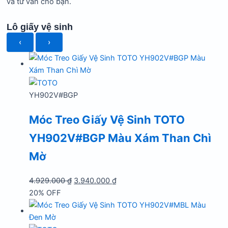
và tư vấn cho bạn.
Lô giấy vệ sinh
‹
›
YH902V#BGP
Móc Treo Giấy Vệ Sinh TOTO
YH902V#BGP Màu Xám Than Chì
Mờ
Giá
Giá
4.929.000
₫
3.940.000
₫
gốc
hiện
20% OFF
là:
tại
4.929.000 ₫.
là: