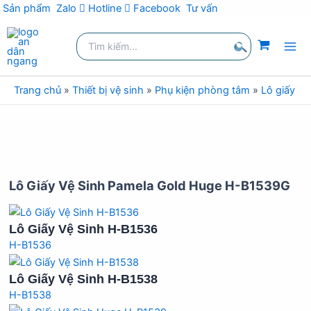
Sản phẩm
Zalo
Hotline
Facebook
Tư vấn
Nhảy
Tìm
tới
kiếm:
nội
Tìm
dung
kiếm
Trang chủ
»
Thiết bị vệ sinh
»
Phụ kiện phòng tắm
»
Lô giấy vệ
Lô Giấy Vệ Sinh Pamela Gold Huge H-B1539G
Lô Giấy Vệ Sinh H-B1536
H-B1536
Lô Giấy Vệ Sinh H-B1538
H-B1538