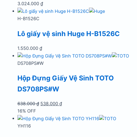
3.024.000
₫
H-B1526C
Lô giấy vệ sinh Huge H-B1526C
1.550.000
₫
DS708PS#W
Hộp Đựng Giấy Vệ Sinh TOTO
DS708PS#W
Giá
Giá
638.000
₫
538.000
₫
gốc
hiện
16% OFF
là:
tại
638.000 ₫.
là:
YH116
538.000 ₫.