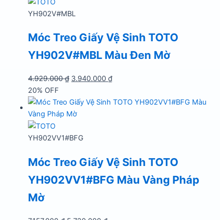
3.940.000 ₫.
YH902V#MBL
Móc Treo Giấy Vệ Sinh TOTO
YH902V#MBL Màu Đen Mờ
Giá
Giá
4.929.000
₫
3.940.000
₫
gốc
hiện
20% OFF
là:
tại
4.929.000 ₫.
là:
3.940.000 ₫.
YH902VV1#BFG
Móc Treo Giấy Vệ Sinh TOTO
YH902VV1#BFG Màu Vàng Pháp
Mờ