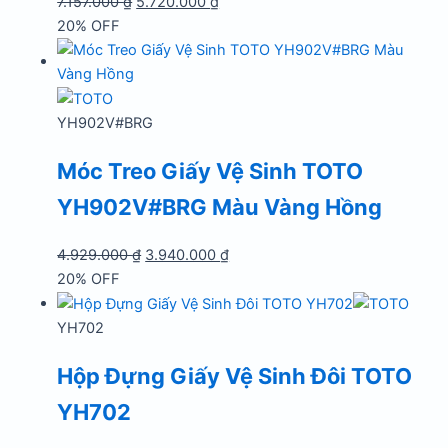
Giá
Giá
7.157.000
₫
5.720.000
₫
gốc
hiện
20% OFF
là:
tại
7.157.000 ₫.
là:
5.720.000 ₫.
YH902V#BRG
Móc Treo Giấy Vệ Sinh TOTO
YH902V#BRG Màu Vàng Hồng
Giá
Giá
4.929.000
₫
3.940.000
₫
gốc
hiện
20% OFF
là:
tại
4.929.000 ₫.
là:
YH702
3.940.000 ₫.
Hộp Đựng Giấy Vệ Sinh Đôi TOTO
YH702