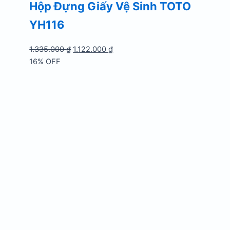
Hộp Đựng Giấy Vệ Sinh TOTO
YH116
Giá
Giá
1.335.000
₫
1.122.000
₫
gốc
hiện
16% OFF
là:
tại
1.335.000 ₫.
là:
1.122.000 ₫.