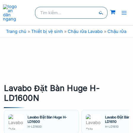
Nhảy
Tìm
tới
kiếm:
nội
Tìm
dung
kiếm
Trang chủ
»
Thiết bị vệ sinh
»
Chậu rửa Lavabo
»
Chậu rửa la
Lavabo Đặt Bàn Huge H-
LD1600N
Lavabo Đặt Bàn Huge H-
Lavabo Đặt Bàn 
LD1600
LD1610
H-LD1600
H-LD1610