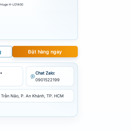
n Huge H-LD1400
g
Đặt hàng ngay
•
Chat Zalo:
0901522199
 Trần Não, P. An Khánh, TP. HCM