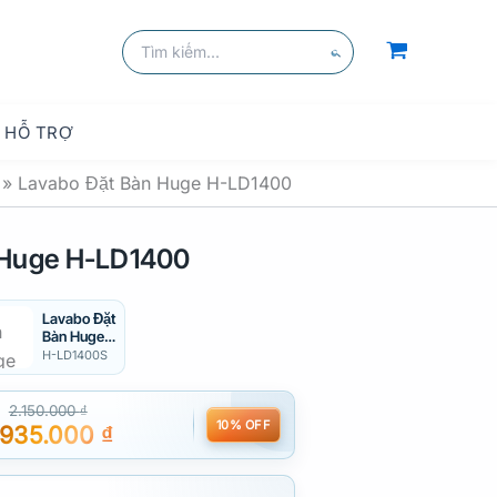
kiếm
Tìm
kiếm:
Tìm
kiếm
HỖ TRỢ
»
Lavabo Đặt Bàn Huge H-LD1400
 Huge H-LD1400
Lavabo Đặt
Bàn Huge
H-LD1400S
H-LD1400S
2.150.000
₫
10% OFF
.935.000
₫