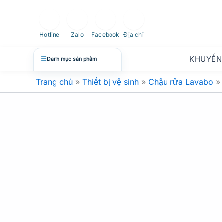
Nhảy
tới
nội
Hotline
Zalo
Facebook
Địa chỉ
dung
KHUYẾN
☰
Danh mục sản phẩm
Trang chủ
»
Thiết bị vệ sinh
»
Chậu rửa Lavabo