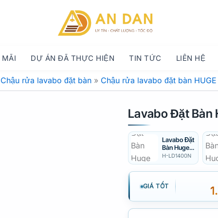
 MÃI
DỰ ÁN ĐÃ THỰC HIỆN
TIN TỨC
LIÊN HỆ
»
Chậu rửa lavabo đặt bàn
»
Chậu rửa lavabo đặt bàn HUGE
Lavabo Đặt Bàn
Lavabo Đặt
Bàn Huge
H-
H-LD1400N
LD1400N
GIÁ TỐT
1