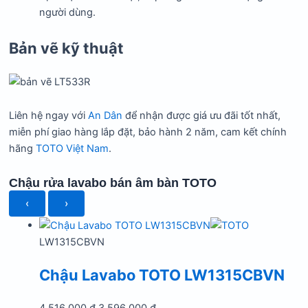
người dùng.
Bản vẽ kỹ thuật
Liên hệ ngay với
An Dân
để nhận được giá ưu đãi tốt nhất,
miễn phí giao hàng lắp đặt, bảo hành 2 năm, cam kết chính
hãng
TOTO Việt Nam
.
Chậu rửa lavabo bán âm bàn TOTO
‹
›
LW1315CBVN
Chậu Lavabo TOTO LW1315CBVN
Giá
Giá