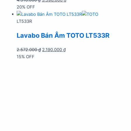
4.516.000
₫
3.596.000
₫
gốc
hiện
20% OFF
là:
tại
4.516.000 ₫.
là:
LT533R
3.596.000 ₫.
Lavabo Bán Âm TOTO LT533R
Giá
Giá
2.572.000
₫
2.190.000
₫
gốc
hiện
15% OFF
là:
tại
2.572.000 ₫.
là:
2.190.000 ₫.