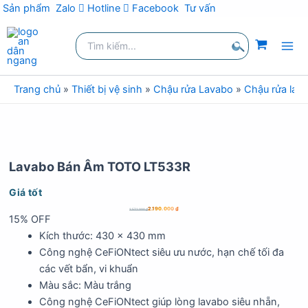
Sản phẩm
Zalo
Hotline
Facebook
Tư vấn
Nhảy
Tìm
tới
kiếm:
nội
Tìm
dung
kiếm
Trang chủ
»
Thiết bị vệ sinh
»
Chậu rửa Lavabo
»
Chậu rửa lav
Lavabo Bán Âm TOTO LT533R
Giá tốt
2.190.000
₫
2.572.000
₫
15% OFF
Kích thước: 430 x 430 mm
Công nghệ CeFiONtect siêu ưu nước, hạn chế tối đa
các vết bẩn, vi khuẩn
Màu sắc: Màu trắng
Công nghệ CeFiONtect giúp lòng lavabo siêu nhẵn,