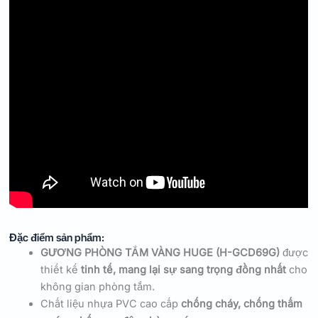
Đặc điểm sản phẩm:
GƯƠNG PHÒNG TẮM VÀNG HUGE (H-GCD69G)
được
thiết kế
tinh tế, mang lại sự sang trọng đồng nhất
cho
không gian phòng tắm.
Chất liệu nhựa PVC cao cấp
chống cháy, chống thấm