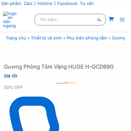
Sản phẩm
Zalo
Hotline
Facebook
Tư vấn
Nhảy
Tìm
tới
kiếm:
nội
Tìm
dung
kiếm
Trang chủ
»
Thiết bị vệ sinh
»
Phụ kiện phòng tắm
»
Gương p
Gương Phòng Tắm Vàng HUGE H-GCD69G
Giá tốt
3.360.000
₫
4.800.000
₫
30% OFF