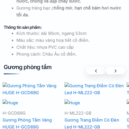
nước, chống va đập chày xước.
Gương tráng bạc c
hống mờ
,
hạn chế bám hơi nước
tối đa.
Thông tin sản phẩm:
Kích thước: dài 90cm, ngang 53cm
Màu sắc: màu vàng hoạ tiết cổ điiển.
Chất liệu: nhựa PVC cao cấp
Phong cách: Châu Âu cổ điển.
Gương phòng tắm
‹
›
H-GCD69G
H-ML222-GB
Gương Phòng Tắm Vàng
Gương Trang Điểm Có Đèn
G
HUGE H-GCD69G
Led H-ML222-GB