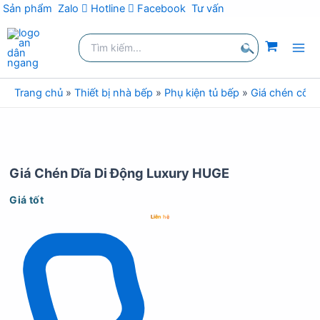
Sản phẩm
Zalo
Hotline
Facebook
Tư vấn
Nhảy
Tìm
tới
kiếm:
nội
Tìm
dung
kiếm
Trang chủ
»
Thiết bị nhà bếp
»
Phụ kiện tủ bếp
»
Giá chén cố đ
Giá Chén Dĩa Di Động Luxury HUGE
Giá tốt
Liên hệ