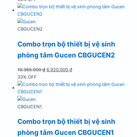
là:
tại
10.365.000 ₫.
là:
6.920.000 ₫.
CBGUCEN2
Combo trọn bộ thiết bị vệ sinh
phòng tắm Gucen CBGUCEN2
Giá
Giá
10.365.000
₫
6.920.000
₫
gốc
hiện
33% OFF
là:
tại
10.365.000 ₫.
là:
6.920.000 ₫.
CBGUCEN1
Combo trọn bộ thiết bị vệ sinh
phòng tắm Gucen CBGUCEN1