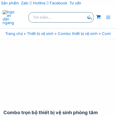
Sản phẩm
Zalo
Hotline
Facebook
Tư vấn
Nhảy
Tìm
tới
kiếm:
nội
Tìm
dung
kiếm
Trang chủ
»
Thiết bị vệ sinh
»
Combo thiết bị vệ sinh
»
Combo t
Combo trọn bộ thiết bị vệ sinh phòng tắm