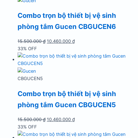
10.655.000 ₫.
Combo trọn bộ thiết bị vệ sinh
phòng tắm Gucen CBGUCEN6
Giá
Giá
15.500.000
₫
10.460.000
₫
gốc
hiện
33% OFF
là:
tại
15.500.000 ₫.
là:
10.460.000 ₫.
CBGUCEN5
Combo trọn bộ thiết bị vệ sinh
phòng tắm Gucen CBGUCEN5
Giá
Giá
15.500.000
₫
10.460.000
₫
gốc
hiện
33% OFF
là:
tại