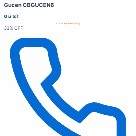
Gucen CBGUCEN6
Giá tốt
10.460.000
₫
15.500.000
₫
33% OFF