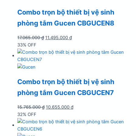
Combo trọn bộ thiết bị vệ sinh
phòng tắm Gucen CBGUCEN8
Giá
Giá
17.065.000
₫
11.495.000
₫
gốc
hiện
33% OFF
là:
tại
17.065.000 ₫.
là:
11.495.000 ₫.
Combo trọn bộ thiết bị vệ sinh
phòng tắm Gucen CBGUCEN7
Giá
Giá
15.765.000
₫
10.655.000
₫
gốc
hiện
32% OFF
là:
tại
15.765.000 ₫.
là: