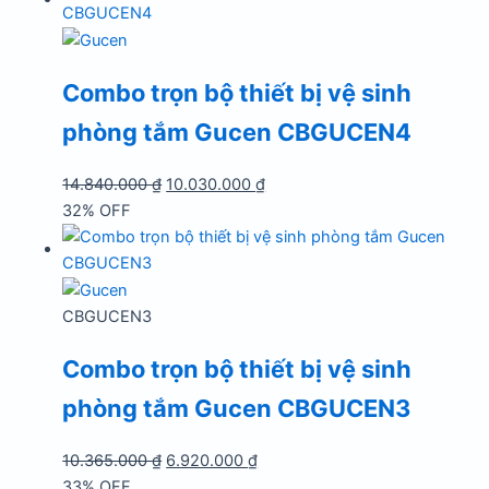
15.500.000 ₫.
là:
10.460.000 ₫.
Combo trọn bộ thiết bị vệ sinh
phòng tắm Gucen CBGUCEN4
Giá
Giá
14.840.000
₫
10.030.000
₫
gốc
hiện
32% OFF
là:
tại
14.840.000 ₫.
là:
10.030.000 ₫.
CBGUCEN3
Combo trọn bộ thiết bị vệ sinh
phòng tắm Gucen CBGUCEN3
Giá
Giá
10.365.000
₫
6.920.000
₫
gốc
hiện
33% OFF