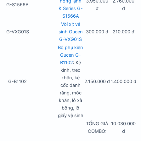
nóng lạnh
3.950.000
2.760.000
G-S1566A
K Series G-
đ
đ
S1566A
Vòi xịt vệ
G-VXG01S
sinh Gucen
300.000 đ
210.000 đ
G-VXG01S
Bộ phụ kiện
Gucen G-
B1102
: Kệ
kính, treo
khăn, kệ
G-B1102
2.150.000 đ
1.400.000 đ
cốc đánh
răng, móc
khăn, lô xà
bông, lô
giấy vệ sinh
TỔNG GIÁ
10.030.000
COMBO:
đ