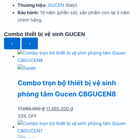
Thương hiệu:
GUCEN
(
Italy
)
Bảo hành:
10 năm (phần sứ), sản phẩm còn lại 3 năm
chính hãng.
Combo thiết bị vệ sinh GUCEN
‹
›
Combo trọn bộ thiết bị vệ sinh
phòng tắm Gucen CBGUCEN8
Giá
Giá
17.065.000
₫
11.495.000
₫
gốc
hiện
33% OFF
là:
tại
17.065.000 ₫.
là: