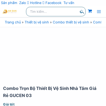
Sản phẩm
Zalo
Hotline
Facebook
Tư vấn
kiếm
Nhảy
Tìm
kiếm:
tới
Tìm
nội
Trang chủ
»
Thiết bị vệ sinh
»
Combo thiết bị vệ sinh
»
Combo t
kiếm
dung
Combo Trọn Bộ Thiết Bị Vệ Sinh Nhà Tắm Giá
Rẻ GUCEN 03
Giá tốt