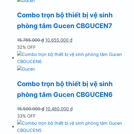
11.495.000 ₫.
Combo trọn bộ thiết bị vệ sinh
phòng tắm Gucen CBGUCEN7
Giá
Giá
15.765.000
₫
10.655.000
₫
gốc
hiện
32% OFF
là:
tại
15.765.000 ₫.
là:
10.655.000 ₫.
Combo trọn bộ thiết bị vệ sinh
phòng tắm Gucen CBGUCEN6
Giá
Giá
15.500.000
₫
10.460.000
₫
gốc
hiện
33% OFF
là:
tại
15.500.000 ₫.
là: