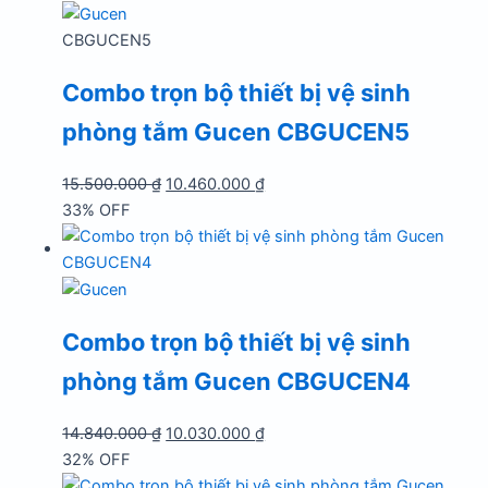
10.460.000 ₫.
CBGUCEN5
Combo trọn bộ thiết bị vệ sinh
phòng tắm Gucen CBGUCEN5
Giá
Giá
15.500.000
₫
10.460.000
₫
gốc
hiện
33% OFF
là:
tại
15.500.000 ₫.
là:
10.460.000 ₫.
Combo trọn bộ thiết bị vệ sinh
phòng tắm Gucen CBGUCEN4
Giá
Giá
14.840.000
₫
10.030.000
₫
gốc
hiện
32% OFF
là:
tại