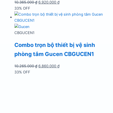
Giá
Giá
10.365.000
₫
6.920.000
₫
gốc
hiện
33% OFF
là:
tại
10.365.000 ₫.
là:
6.920.000 ₫.
CBGUCEN1
Combo trọn bộ thiết bị vệ sinh
phòng tắm Gucen CBGUCEN1
Giá
Giá
10.265.000
₫
6.860.000
₫
gốc
hiện
33% OFF
là:
tại
10.265.000 ₫.
là:
6.860.000 ₫.