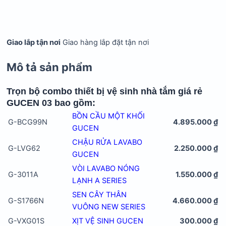
Giao lắp tận nơi
Giao hàng lắp đặt tận nơi
Mô tả sản phẩm
Trọn bộ combo thiết bị vệ sinh nhà tắm giá rẻ
GUCEN 03 bao gồm:
BỒN CẦU MỘT KHỐI
G-BCG99N
4.895.000 ₫
GUCEN
CHẬU RỬA LAVABO
G-LVG62
2.250.000 ₫
GUCEN
VÒI LAVABO NÓNG
G-3011A
1.550.000 ₫
LẠNH A SERIES
SEN CÂY THÂN
G-S1766N
4.660.000 ₫
VUÔNG NEW SERIES
G-VXG01S
XỊT VỆ SINH GUCEN
300.000 ₫