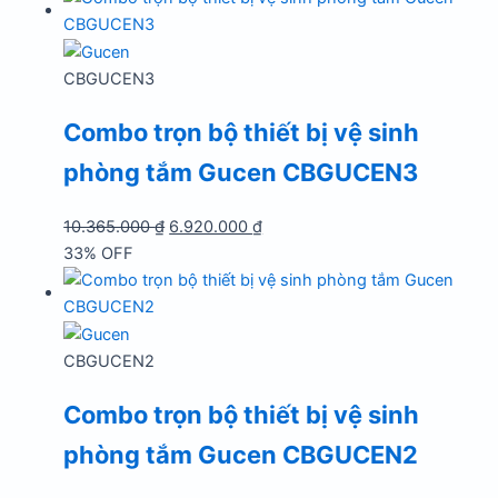
14.840.000 ₫.
là:
10.030.000 ₫.
CBGUCEN3
Combo trọn bộ thiết bị vệ sinh
phòng tắm Gucen CBGUCEN3
Giá
Giá
10.365.000
₫
6.920.000
₫
gốc
hiện
33% OFF
là:
tại
10.365.000 ₫.
là:
6.920.000 ₫.
CBGUCEN2
Combo trọn bộ thiết bị vệ sinh
phòng tắm Gucen CBGUCEN2