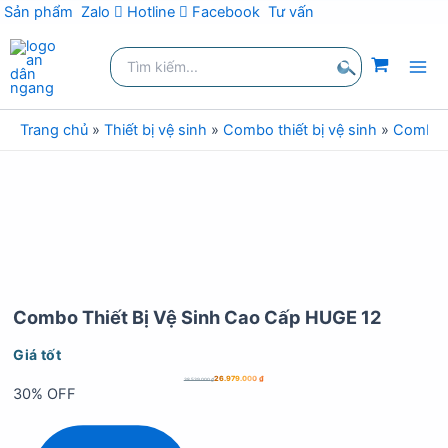
Sản phẩm
Zalo
Hotline
Facebook
Tư vấn
Nhảy
Tìm
tới
kiếm:
nội
Tìm
dung
kiếm
Trang chủ
»
Thiết bị vệ sinh
»
Combo thiết bị vệ sinh
»
Combo t
Combo Thiết Bị Vệ Sinh Cao Cấp HUGE 12
Giá tốt
26.979.000
₫
38.539.000
₫
30% OFF