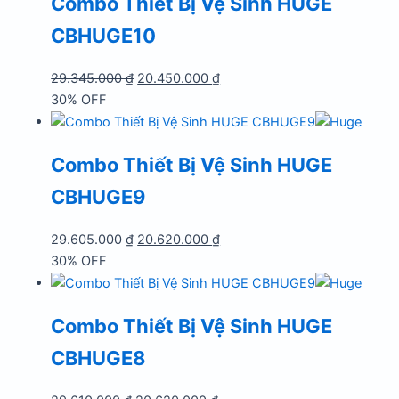
Combo Thiết Bị Vệ Sinh HUGE
CBHUGE10
Giá
Giá
29.345.000
₫
20.450.000
₫
gốc
hiện
30% OFF
là:
tại
29.345.000 ₫.
là:
Combo Thiết Bị Vệ Sinh HUGE
20.450.000 ₫.
CBHUGE9
Giá
Giá
29.605.000
₫
20.620.000
₫
gốc
hiện
30% OFF
là:
tại
29.605.000 ₫.
là:
Combo Thiết Bị Vệ Sinh HUGE
20.620.000 ₫.
CBHUGE8