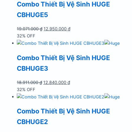
Combo Thiết Bị Vệ Sinh HUGE
20.430.000 ₫.
CBHUGE5
Giá
Giá
19.071.000
₫
12.950.000
₫
gốc
hiện
32% OFF
là:
tại
19.071.000 ₫.
là:
Combo Thiết Bị Vệ Sinh HUGE
12.950.000 ₫.
CBHUGE3
Giá
Giá
18.911.000
₫
12.840.000
₫
gốc
hiện
32% OFF
là:
tại
18.911.000 ₫.
là:
Combo Thiết Bị Vệ Sinh HUGE
12.840.000 ₫.
CBHUGE2