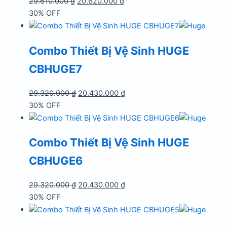
Giá
Giá
29.610.000
₫
20.620.000
₫
gốc
hiện
30% OFF
là:
tại
29.610.000 ₫.
là:
Combo Thiết Bị Vệ Sinh HUGE
20.620.000 ₫.
CBHUGE7
Giá
Giá
29.320.000
₫
20.430.000
₫
gốc
hiện
30% OFF
là:
tại
29.320.000 ₫.
là:
Combo Thiết Bị Vệ Sinh HUGE
20.430.000 ₫.
CBHUGE6
Giá
Giá
29.320.000
₫
20.430.000
₫
gốc
hiện
30% OFF
là:
tại
29.320.000 ₫.
là: