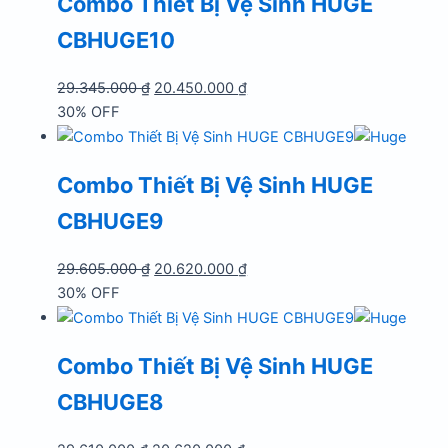
Combo Thiết Bị Vệ Sinh HUGE
CBHUGE10
Giá
Giá
29.345.000
₫
20.450.000
₫
gốc
hiện
30% OFF
là:
tại
29.345.000 ₫.
là:
Combo Thiết Bị Vệ Sinh HUGE
20.450.000 ₫.
CBHUGE9
Giá
Giá
29.605.000
₫
20.620.000
₫
gốc
hiện
30% OFF
là:
tại
29.605.000 ₫.
là:
Combo Thiết Bị Vệ Sinh HUGE
20.620.000 ₫.
CBHUGE8