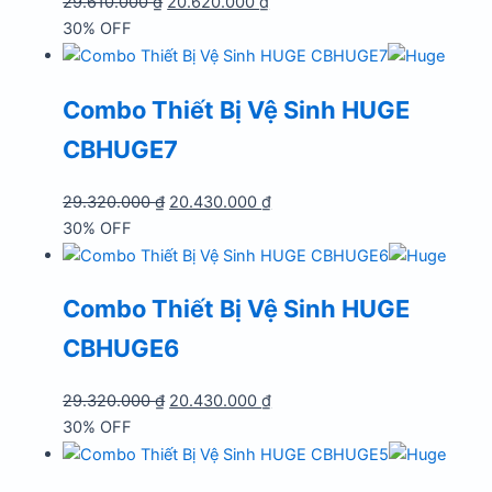
Giá
Giá
29.610.000
₫
20.620.000
₫
gốc
hiện
30% OFF
là:
tại
29.610.000 ₫.
là:
Combo Thiết Bị Vệ Sinh HUGE
20.620.000 ₫.
CBHUGE7
Giá
Giá
29.320.000
₫
20.430.000
₫
gốc
hiện
30% OFF
là:
tại
29.320.000 ₫.
là:
Combo Thiết Bị Vệ Sinh HUGE
20.430.000 ₫.
CBHUGE6
Giá
Giá
29.320.000
₫
20.430.000
₫
gốc
hiện
30% OFF
là:
tại
29.320.000 ₫.
là: