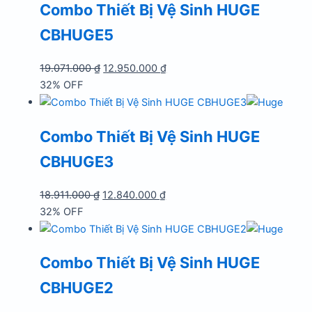
Combo Thiết Bị Vệ Sinh HUGE
20.430.000 ₫.
CBHUGE5
Giá
Giá
19.071.000
₫
12.950.000
₫
gốc
hiện
32% OFF
là:
tại
19.071.000 ₫.
là:
Combo Thiết Bị Vệ Sinh HUGE
12.950.000 ₫.
CBHUGE3
Giá
Giá
18.911.000
₫
12.840.000
₫
gốc
hiện
32% OFF
là:
tại
18.911.000 ₫.
là:
Combo Thiết Bị Vệ Sinh HUGE
12.840.000 ₫.
CBHUGE2