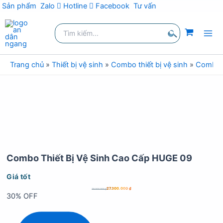
Sản phẩm
Zalo
Hotline
Facebook
Tư vấn
Nhảy
Tìm
tới
kiếm:
nội
Tìm
dung
kiếm
Trang chủ
»
Thiết bị vệ sinh
»
Combo thiết bị vệ sinh
»
Combo t
Combo Thiết Bị Vệ Sinh Cao Cấp HUGE 09
Giá tốt
27.300.000
₫
39.000.000
₫
30% OFF