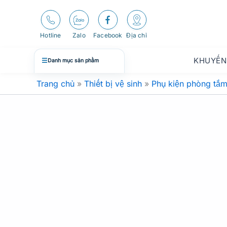
Nhảy
tới
nội
Hotline
Zalo
Facebook
Địa chỉ
dung
KHUYẾN
☰
Danh mục sản phẩm
Trang chủ
»
Thiết bị vệ sinh
»
Phụ kiện phòng tắ