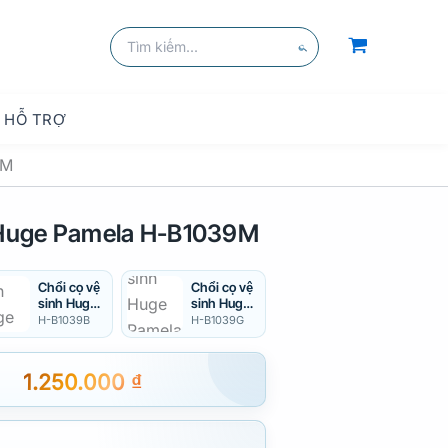
kiếm
Tìm
kiếm:
Tìm
kiếm
HỖ TRỢ
9M
h Huge Pamela H-B1039M
Chổi cọ vệ
Chổi cọ vệ
sinh Huge
sinh Huge
H-B1039B
Pamela H-
H-B1039B
H-B1039G
B1039G
1.250.000
₫