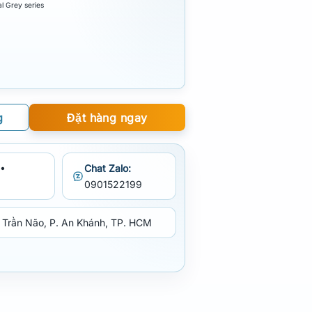
l Grey series
g
Đặt hàng ngay
•
Chat Zalo:
0901522199
 Trần Não, P. An Khánh, TP. HCM