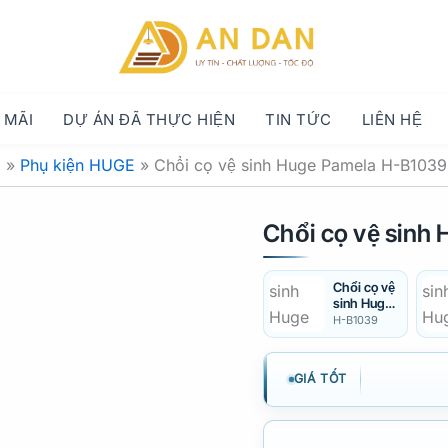
 MÃI
DỰ ÁN ĐÃ THỰC HIỆN
TIN TỨC
LIÊN HỆ
m
»
Phụ kiện HUGE
»
Chổi cọ vệ sinh Huge Pamela H-B103
Chổi cọ vệ sin
Chổi cọ vệ
sinh Huge
H-B1039
H-B1039
GIÁ TỐT