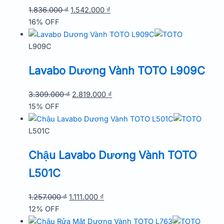
Giá
Giá
1.836.000
₫
1.542.000
₫
gốc
hiện
16% OFF
là:
tại
1.836.000 ₫.
là:
L909C
1.542.000 ₫.
Lavabo Dương Vành TOTO L909C
Giá
Giá
3.309.000
₫
2.819.000
₫
gốc
hiện
15% OFF
là:
tại
3.309.000 ₫.
là:
L501C
2.819.000 ₫.
Chậu Lavabo Dương Vành TOTO
L501C
Giá
Giá
1.257.000
₫
1.111.000
₫
gốc
hiện
12% OFF
là:
tại