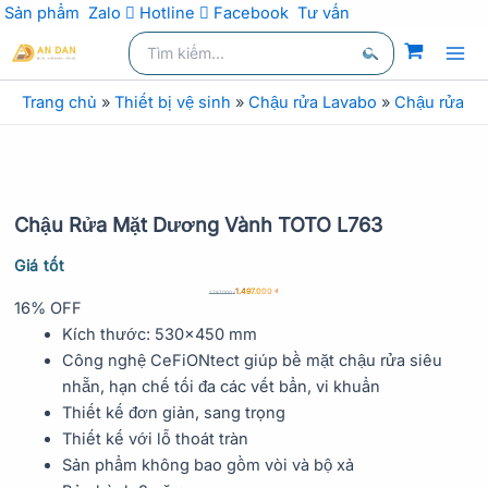
Sản phẩm
Zalo
Hotline
Facebook
Tư vấn
kiếm
Nhảy
Tìm
kiếm:
tới
Tìm
nội
Trang chủ
»
Thiết bị vệ sinh
»
Chậu rửa Lavabo
»
Chậu rửa la
kiếm
dung
Chậu Rửa Mặt Dương Vành TOTO L763
Giá tốt
1.497.000
₫
1.787.000
₫
16% OFF
Kích thước: 530×450 mm
Công nghệ CeFiONtect giúp bề mặt chậu rửa siêu
nhẵn, hạn chế tối đa các vết bẩn, vi khuẩn
Thiết kế đơn giản, sang trọng
Thiết kế với lỗ thoát tràn
Sản phẩm không bao gồm vòi và bộ xả