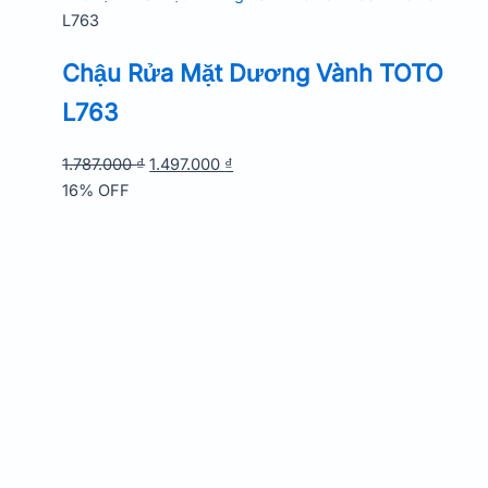
1.257.000 ₫.
là:
L763
1.111.000 ₫.
Chậu Rửa Mặt Dương Vành TOTO
L763
Giá
Giá
1.787.000
₫
1.497.000
₫
gốc
hiện
16% OFF
là:
tại
1.787.000 ₫.
là:
1.497.000 ₫.