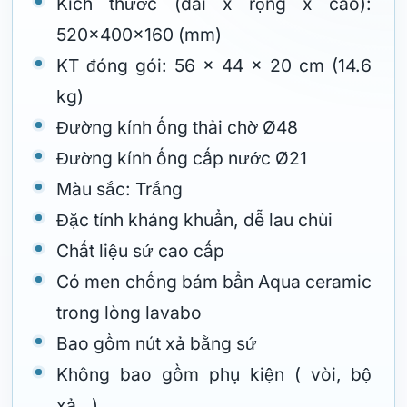
Kích thước (dài x rộng x cao):
520x400x160 (mm)
KT đóng gói: 56 x 44 x 20 cm (14.6
kg)
Đường kính ống thải chờ Ø48
Đường kính ống cấp nước Ø21
Màu sắc: Trắng
Đặc tính kháng khuẩn, dễ lau chùi
Chất liệu sứ cao cấp
Có men chống bám bẩn Aqua ceramic
trong lòng lavabo
Bao gồm nút xả bằng sứ
Không bao gồm phụ kiện ( vòi, bộ
xả…)