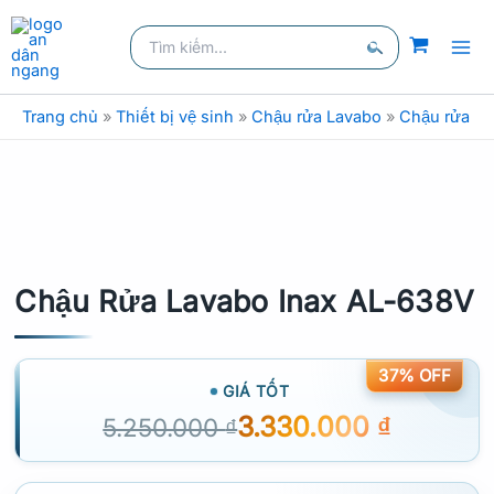
Nhảy
Tìm
tới
kiếm:
nội
Tìm
dung
kiếm
Trang chủ
»
Thiết bị vệ sinh
»
Chậu rửa Lavabo
»
Chậu rửa la
Chậu Rửa Lavabo Inax AL-638V
37% OFF
GIÁ TỐT
3.330.000
₫
5.250.000
₫