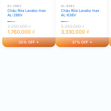
AL-286V
AL-638V
Chậu Rửa Lavabo Inax
Chậu Rửa Lavabo Inax
AL-286V
AL-638V
2.200.000
₫
5.250.000
₫
1.760.000
₫
3.330.000
₫
Giá
Giá
Giá
Giá
20% OFF
37% OFF
gốc
hiện
gốc
hiện
là:
tại
là:
tại
2.200.000 ₫.
là:
5.250.000 ₫.
là:
1.760.000 ₫.
3.330.000 ₫.