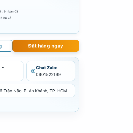
 trên bàn đá
và bộ xả
g
Đặt hàng ngay
 •
Chat Zalo:
0901522199
6 Trần Não, P. An Khánh, TP. HCM