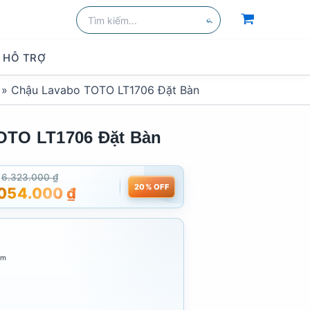
Tìm
kiếm:
Tìm
kiếm
HỖ TRỢ
»
Chậu Lavabo TOTO LT1706 Đặt Bàn
OTO LT1706 Đặt Bàn
6.323.000
₫
20% OFF
.054.000
₫
mm
t