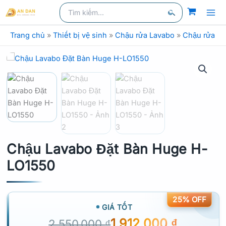
Nhảy
Tìm
kiếm
kiếm:
tới
Tìm
nội
Trang chủ
»
Thiết bị vệ sinh
»
Chậu rửa Lavabo
»
Chậu rửa la
kiếm
dung
Chậu Lavabo Đặt Bàn Huge H-
LO1550
25% OFF
GIÁ TỐT
1.912.000
₫
2.550.000
₫