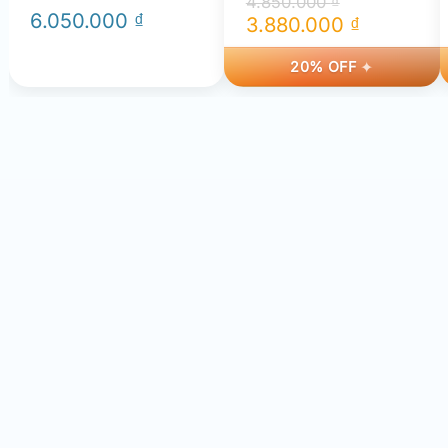
4.850.000
₫
6.050.000
₫
3.880.000
₫
Giá
Giá
20% OFF
gốc
hiện
là:
tại
4.850.000 ₫.
là:
3.880.000 ₫.