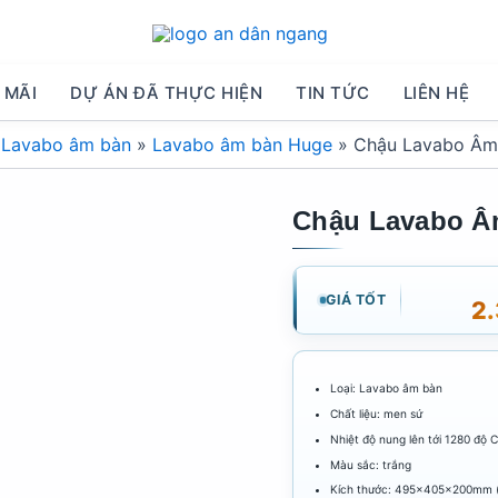
 MÃI
DỰ ÁN ĐÃ THỰC HIỆN
TIN TỨC
LIÊN HỆ
»
Lavabo âm bàn
»
Lavabo âm bàn Huge
»
Chậu Lavabo Âm
Chậu Lavabo Â
GIÁ TỐT
2
Loại: Lavabo âm bàn
Chất liệu: men sứ
Nhiệt độ nung lên tới 1280 độ 
Màu sắc: trắng
Kích thước: 495x405x200mm 