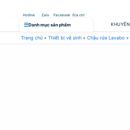
Nhảy
tới
Hotline
Zalo
Facebook
Địa chỉ
nội
KHUYẾN
☰
Danh mục sản phẩm
dung
Trang chủ
»
Thiết bị vệ sinh
»
Chậu rửa Lavabo