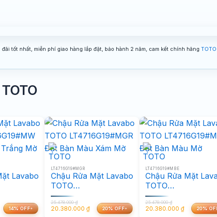
đãi tốt nhất, miễn phí giao hàng lắp đặt, bảo hành 2 năm, cam kết chính hãng
TOTO 
n TOTO
LT4716G19#MGR
LT4716G19#MBE
ặt Lavabo
Chậu Rửa Mặt Lavabo
Chậu Rửa Mặt Lav
TOTO
TOTO
#MW Đặt
LT4716G19#MGR Đặt
LT4716G19#MBE Đ
25.478.000
₫
25.478.000
₫
rắng Mờ
Bàn Màu Xám Mờ
Bàn Màu Mờ
20.380.000
₫
20.380.000
₫
14% OFF
20% OFF
20% OF
Giá
Giá
Giá
Giá