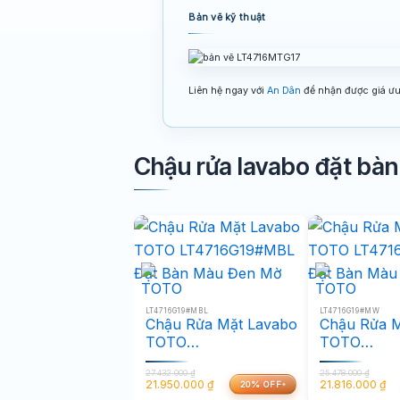
Bản vẽ kỹ thuật
Liên hệ ngay với
An Dân
để nhận được giá ưu 
Chậu rửa lavabo đặt bà
LT4716G19#MBL
LT4716G19#MW
Chậu Rửa Mặt Lavabo
Chậu Rửa M
TOTO
TOTO
LT4716G19#MBL Đặt
LT4716G19
27.432.000
₫
25.478.000
₫
Bàn Màu Đen Mờ
Bàn Màu T
21.950.000
₫
21.816.000
₫
20% OFF
Giá
Giá
Giá
Giá