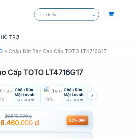
kiếm
Tìm
kiếm:
Tìm
kiếm
HỖ TRỢ
TO
»
Chậu Đặt Bàn Cao Cấp TOTO LT4716G17
ao Cấp TOTO LT4716G17
Chậu Rửa
Chậu Rửa
Chậu Rửa
Mặt Lavabo
Mặt Lavabo
Mặt Lavabo
TOTO
TOTO
TOTO
LT4716G17#MBL
LT4716G17#MGR
LT4716G17#MW
LT4716G17#
LT4716G17#
LT4716G17#
MBL Đặt
MGR Đặt
MW Đặt Bàn
Bàn Màu
Bàn Màu
Màu Trắng
20.579.000
₫
Đen Mờ
Xám Mờ
Mờ
20% OFF
16.460.000
₫