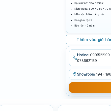
Bộ sưu tâp: New Neorest
Kích thước: 600 × 380 × 70mm
Màu sắc: Màu trắng mờ
Bao gồm bộ xả
Bảo hành 2 năm
Thêm vào giỏ hà
Hotline:
0901522199 
0786621139
Showroom:
194 - 196