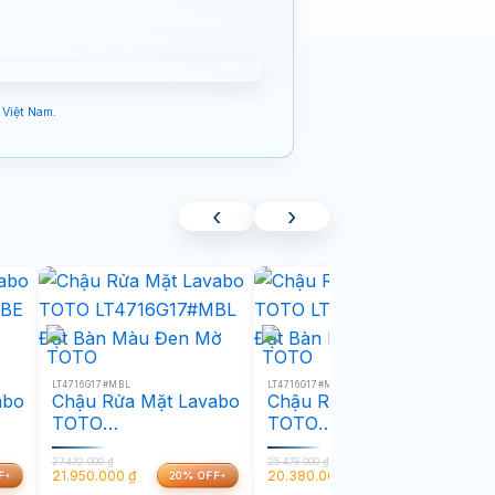
Việt Nam
.
‹
›
LT4716G17#MBL
LT4716G17#MGR
LT
abo
Chậu Rửa Mặt Lavabo
Chậu Rửa Mặt Lavabo
C
TOTO
TOTO
ặt
LT4716G17#MBL Đặt
LT4716G17#MGR Đặt
L
27.432.000
₫
25.478.000
₫
25
Bàn Màu Đen Mờ
Bàn Màu Xám Mờ
B
21.950.000
₫
20.380.000
₫
2
F
20% OFF
20% OFF
Giá
Giá
Giá
Giá
G
G