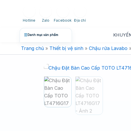
Nhảy
tới
nội
Hotline
Zalo
Facebook
Địa chỉ
dung
KHUYẾN
☰
Danh mục sản phẩm
Trang chủ
»
Thiết bị vệ sinh
»
Chậu rửa Lavabo