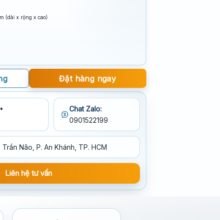
 (dài x rộng x cao)
ng
Đặt hàng ngay
•
Chat Zalo:
0901522199
 Trần Não, P. An Khánh, TP. HCM
Liên hệ tư vấn