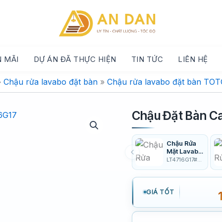
 MÃI
DỰ ÁN ĐÃ THỰC HIỆN
TIN TỨC
LIÊN HỆ
»
Chậu rửa lavabo đặt bàn
»
Chậu rửa lavabo đặt bàn TO
Chậu Đặt Bàn C
Chậu Rửa
Mặt Lavabo
TOTO
LT4716G17#MBE
LT4716G17#
MBE Đặt
Bàn Màu Be
Mờ
GIÁ TỐT