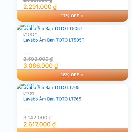
2.291.000
₫
Giá
Giá
17% OFF
gốc
hiện
là:
tại
2.759.000 ₫.
là:
LT505T
Lavabo Âm Bàn TOTO LT505T
2.291.000 ₫.
3.593.000
₫
3.066.000
₫
Giá
Giá
15% OFF
gốc
hiện
là:
tại
3.593.000 ₫.
là:
LT765
Lavabo Âm Bàn TOTO LT765
3.066.000 ₫.
3.142.000
₫
2.617.000
₫
Giá
Giá