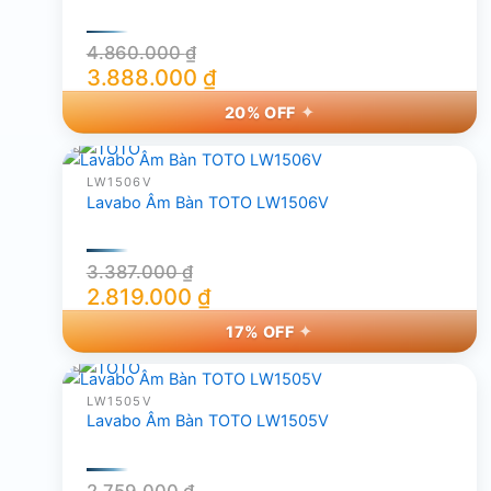
4.860.000
₫
3.888.000
₫
Giá
Giá
20% OFF
gốc
hiện
là:
tại
4.860.000 ₫.
là:
LW1506V
Lavabo Âm Bàn TOTO LW1506V
3.888.000 ₫.
3.387.000
₫
2.819.000
₫
Giá
Giá
17% OFF
gốc
hiện
là:
tại
3.387.000 ₫.
là:
LW1505V
Lavabo Âm Bàn TOTO LW1505V
2.819.000 ₫.
2.759.000
₫