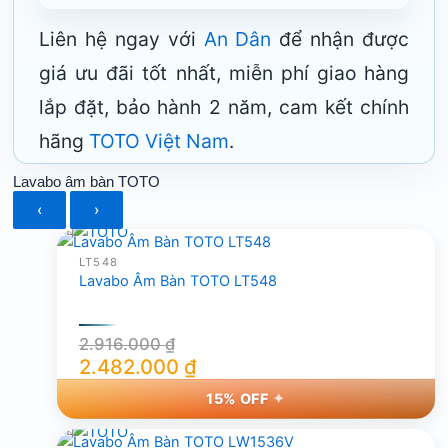
Liên hệ ngay với
An Dân
để nhận được
giá ưu đãi tốt nhất, miễn phí giao hàng
lắp đặt, bảo hành 2 năm, cam kết chính
hãng
TOTO Việt Nam
.
Lavabo âm bàn TOTO
‹
›
LT548
Lavabo Âm Bàn TOTO LT548
2.916.000
₫
2.482.000
₫
Giá
Giá
15% OFF
gốc
hiện
là:
tại