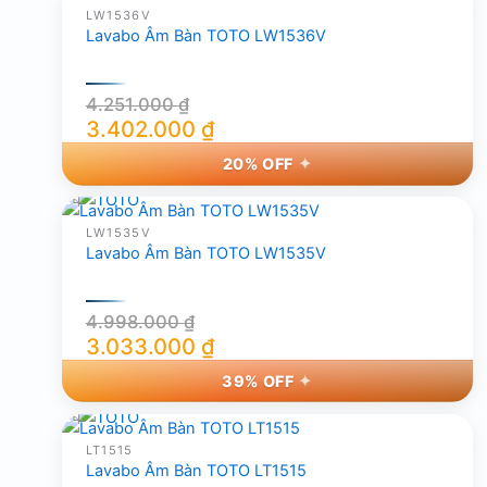
2.916.000 ₫.
là:
LW1536V
Lavabo Âm Bàn TOTO LW1536V
2.482.000 ₫.
4.251.000
₫
3.402.000
₫
Giá
Giá
20% OFF
gốc
hiện
là:
tại
4.251.000 ₫.
là:
LW1535V
Lavabo Âm Bàn TOTO LW1535V
3.402.000 ₫.
4.998.000
₫
3.033.000
₫
Giá
Giá
39% OFF
gốc
hiện
là:
tại
4.998.000 ₫.
là:
LT1515
Lavabo Âm Bàn TOTO LT1515
3.033.000 ₫.