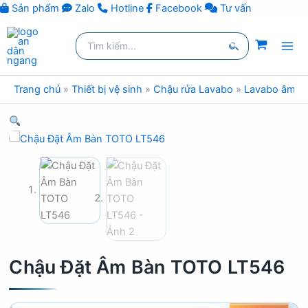
Sản phẩm
Zalo
Hotline
Facebook
Tư vấn
Nhảy
Tìm
tới
kiếm:
nội
Tìm
dung
kiếm
Trang chủ
»
Thiết bị vệ sinh
»
Chậu rửa Lavabo
»
Lavabo âm b
Chậu Đặt Âm Bàn TOTO LT546