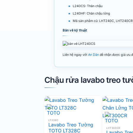
L240CS: Thân chậu
L240HF: Chân chậu lửng
Mã sản phẩm cũ: LHT240C, LHT240CR
Bản vẽ kỹ thuật
Liên hệ ngay với
An Dân
để nhận được giá ưu đã
Chậu rửa lavabo treo t
LT328C
Lavabo Treo Tường
LHT300CR
TOTO LT328C
Lavabo Tre