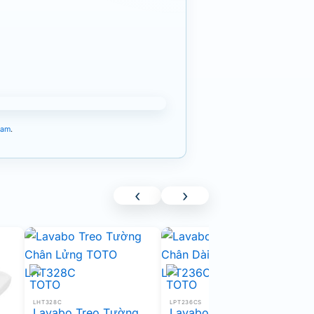
Nam
.
‹
›
L
L
LHT328C
LPT236CS
T
Lavabo Treo Tường
Lavabo Treo Tường