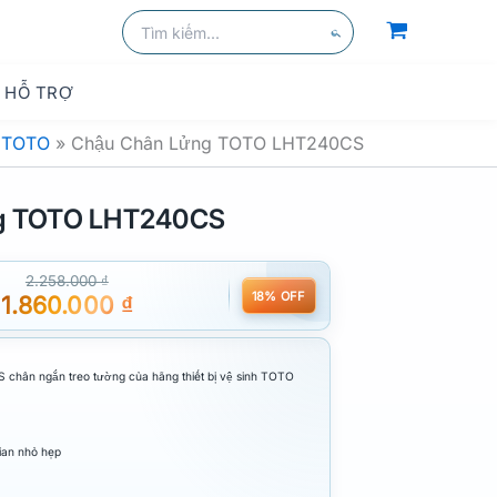
Tìm
kiếm:
Tìm
kiếm
HỖ TRỢ
g TOTO
»
Chậu Chân Lửng TOTO LHT240CS
g TOTO LHT240CS
2.258.000
₫
18% OFF
1.860.000
₫
hân ngắn treo tường của hãng thiết bị vệ sinh TOTO
ian nhỏ hẹp