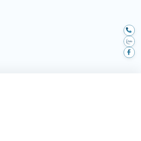
LIÊN HỆ
hành
194 - 196 Trần Não, P. An
Khánh, TP. HCM
huyển & lắp
andantran2021@gmail.com
ả