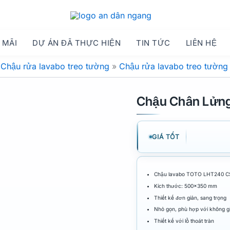
 MÃI
DỰ ÁN ĐÃ THỰC HIỆN
TIN TỨC
LIÊN HỆ
»
Chậu rửa lavabo treo tường
»
Chậu rửa lavabo treo tườn
Chậu Chân Lửn
GIÁ TỐT
Chậu lavabo TOTO LHT240 CS c
Kích thước: 500×350 mm
Thiết kế đơn giản, sang trọng
Nhỏ gọn, phù hợp với không g
Thiết kế với lỗ thoát tràn