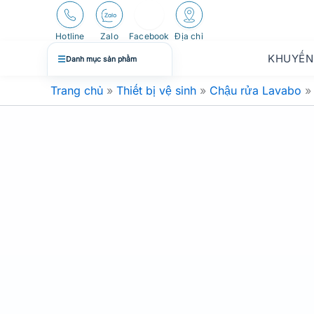
Nhảy
tới
Hotline
Zalo
Facebook
Địa chỉ
nội
KHUYẾN
☰
Danh mục sản phẩm
dung
Trang chủ
»
Thiết bị vệ sinh
»
Chậu rửa Lavabo