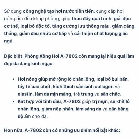
Sử dụng
công nghệ tạo hơi nước tiên tiến
, cung cấp hơi
nóng ẩm đều khắp phòng, giúp
thúc đẩy quá trình
,
giải độc
cơ thể
,
loại bỏ độc tố
,
tăng cường lưu thông máu
,
giảm căng
thẳng
,
giảm đau nhức cơ bắp
và
cải thiện chất lượng giấc
ngủ
.
Đặc biệt, Phòng Xông Hơi A-7802 còn mang lại hiệu quả làm
đẹp da đáng kinh ngạc:
Hơi nóng giúp mở rộng lỗ chân lông
,
loại bỏ bụi bẩn
,
tẩy tế bào chết
,
kích thích sản sinh collagen
và
elastin
,
làm da mịn màng
,
trẻ trung
và
săn chắc
.
Kết hợp với tinh dầu
,
A-7802
giúp
trị mụn
,
se khít lỗ
chân lông
,
giảm nếp nhăn
,
làm sáng da
và
cân bằng
độ ẩm
cho da.
Hơn nữa, A-7802 còn có những ưu điểm nổi bật khác: