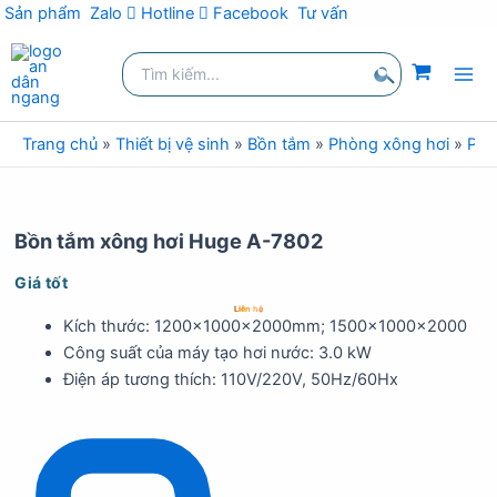
Sản phẩm
Zalo
Hotline
Facebook
Tư vấn
Nhảy
Tìm
tới
kiếm:
nội
Tìm
dung
kiếm
Trang chủ
»
Thiết bị vệ sinh
»
Bồn tắm
»
Phòng xông hơi
»
Phò
Bồn tắm xông hơi Huge A-7802
Giá tốt
Liên hệ
Kích thước: 1200x1000x2000mm; 1500x1000x2000
Công suất của máy tạo hơi nước: 3.0 kW
Điện áp tương thích: 110V/220V, 50Hz/60Hx