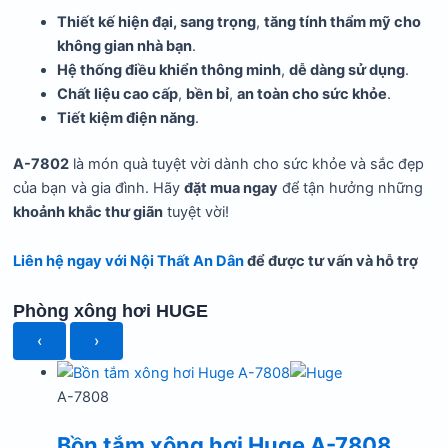
Thiết kế hiện đại, sang trọng
,
tăng tính thẩm mỹ cho
không gian nhà bạn
.
Hệ thống điều khiển thông minh
,
dễ dàng sử dụng
.
Chất liệu cao cấp
,
bền bỉ
,
an toàn cho sức khỏe
.
Tiết kiệm điện năng
.
A-7802
là món quà tuyệt vời dành cho sức khỏe và sắc đẹp
của bạn và gia đình. Hãy
đặt mua ngay
để tận hưởng những
khoảnh khắc thư giãn
tuyệt vời!
Liên hệ ngay với Nội Thất An Dân
để được tư vấn và hỗ trợ
Phòng xông hơi HUGE
‹
›
A-7808
Bồn tắm xông hơi Huge A-7808