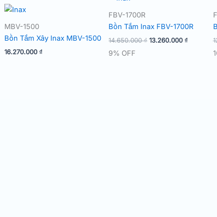
FBV-1700R
MBV-1500
Bồn Tắm Inax FBV-1700R
B
Bồn Tắm Xây Inax MBV-1500
Giá
Giá
14.650.000
₫
13.260.000
₫
1
gốc
hiện
16.270.000
₫
9% OFF
là:
tại
14.650.000 ₫.
là:
13.260.00