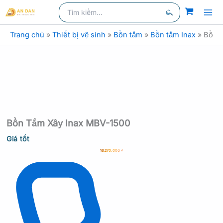
Nhảy
Tìm
kiếm
kiếm:
tới
Tìm
nội
Trang chủ
»
Thiết bị vệ sinh
»
Bồn tắm
»
Bồn tắm Inax
»
Bồn 
kiếm
dung
Bồn Tắm Xây Inax MBV-1500
Giá tốt
16.270.000
₫