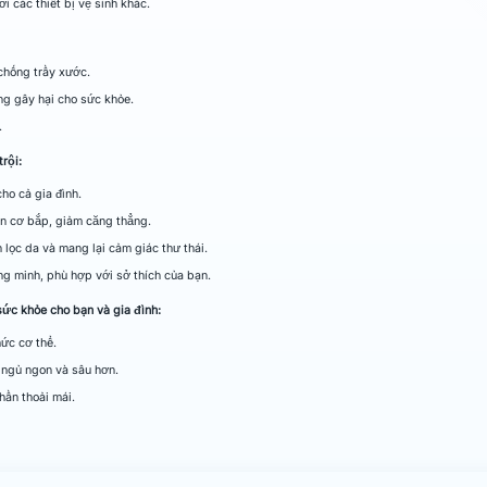
i các thiết bị vệ sinh khác.
 chống trầy xước.
ông gây hại cho sức khỏe.
.
rội:
ho cả gia đình.
n cơ bắp, giảm căng thẳng.
 lọc da và mang lại cảm giác thư thái.
ng minh, phù hợp với sở thích của bạn.
c khỏe cho bạn và gia đình:
ức cơ thể.
 ngủ ngon và sâu hơn.
hần thoải mái.