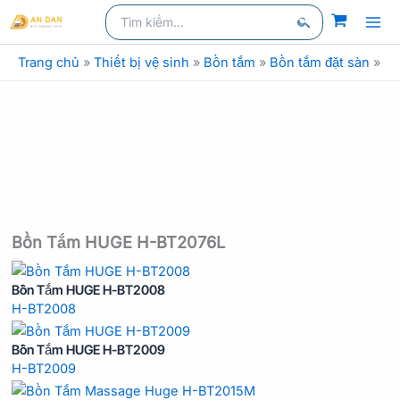
Nhảy
Tìm
kiếm
kiếm:
tới
Tìm
nội
Trang chủ
»
Thiết bị vệ sinh
»
Bồn tắm
»
Bồn tắm đặt sàn
»
Bồ
kiếm
dung
Bồn Tắm HUGE H-BT2076L
Bồn Tắm HUGE H-BT2008
H-BT2008
Bồn Tắm HUGE H-BT2009
H-BT2009