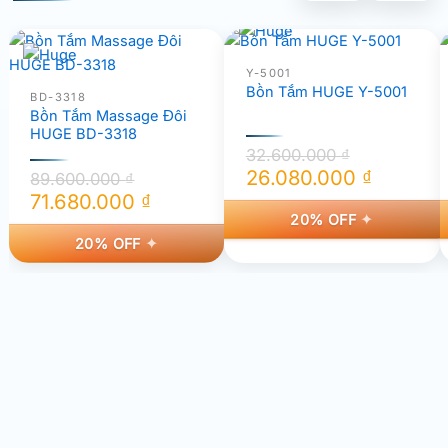
Y-5001
Bồn Tắm HUGE Y-5001
BD-3318
Bồn Tắm Massage Đôi
HUGE BD-3318
32.600.000
₫
26.080.000
₫
89.600.000
₫
Giá
Giá
71.680.000
₫
20% OFF
Giá
Giá
gốc
hiện
20% OFF
gốc
hiện
là:
tại
là:
tại
32.600.000 ₫.
là:
89.600.000 ₫.
là:
26.080.000 ₫.
71.680.000 ₫.