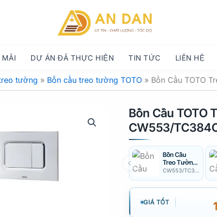
 MÃI
DỰ ÁN ĐÃ THỰC HIỆN
TIN TỨC
LIÊN HỆ
treo tường
»
Bồn cầu treo tường TOTO
»
Bồn Cầu TOTO T
Bồn Cầu TOTO 
CW553/TC384C
Bồn Cầu
Treo Tường
TOTO
CW553/TC384CVK/WH172A/MB175M
CW553/TC3
84CVK/WH1
72A/MB175
M
GIÁ TỐT