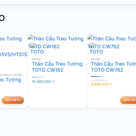
TO
CW162
CW762
Thân Cầu Treo Tường
Thân Cầu Treo Tư
TOTO CW162
TOTO CW762
CW550/TC393VS/HTS153S/TV150NSV6J
eo Tường
7.373.000
₫
10.565.000
₫
5.898.000
₫
Giá
Giá
393VS/HT
gốc
hiện
50NSV6J
là:
tại
20% OFF
20% OF
7.373.000 ₫.
là:
5.898.000 ₫.