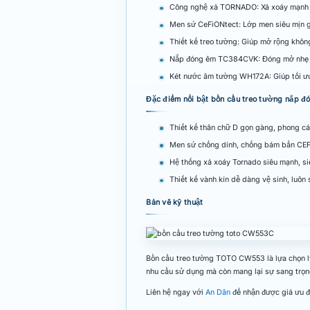
Công nghệ xả TORNADO: Xả xoáy mạnh mẽ
Men sứ CeFiONtect: Lớp men siêu mịn g
Thiết kế treo tường: Giúp mở rộng khôn
Nắp đóng êm TC384CVK: Đóng mở nhẹ n
Két nước âm tường WH172A: Giúp tối ưu 
Đặc điểm nổi bật bồn cầu treo tường nắ
Thiết kế thân chữ D gọn gàng, phong các
Men sứ chống dính, chống bám bẩn C
Hệ thống xả xoáy Tornado siêu mạnh, si
Thiết kế vành kín dễ dàng vệ sinh, luôn
Bản vẽ kỹ thuật
Bồn cầu treo tường TOTO CW553 là lựa chọn lý 
nhu cầu sử dụng mà còn mang lại sự sang trọng
Liên hệ ngay với
An Dân
để nhận được giá ưu đã