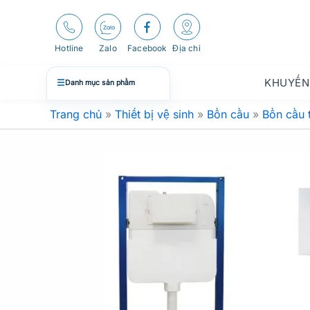
Nhảy
tới
nội
Hotline
Zalo
Facebook
Địa chỉ
dung
KHUYẾN
☰
Danh mục sản phẩm
Trang chủ
»
Thiết bị vệ sinh
»
Bồn cầu
»
Bồn cầu 