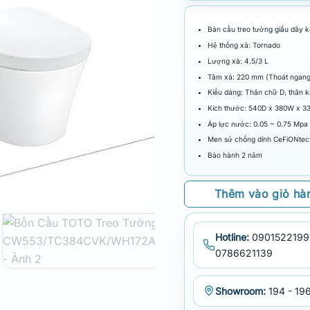
Bàn cầu treo tường giấu dây
Hệ thống xả: Tornado
Lượng xả: 4.5/3 L
Tâm xả: 220 mm (Thoát ngang
Kiểu dáng: Thân chữ D, thân k
Kích thước: 540D x 380W x 
Áp lực nước: 0.05 ~ 0.75 Mpa
Men sứ chống dính CeFiONtec
Bảo hành 2 năm
Thêm vào giỏ hà
Hotline:
0901522199
0786621139
Showroom:
194 - 196