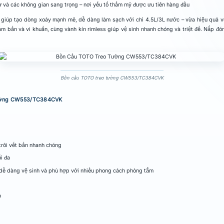
cư và các không gian sang trọng – nơi yếu tố thẩm mỹ được ưu tiên hàng đầu
iúp tạo dòng xoáy mạnh mẽ, dễ dàng làm sạch với chỉ 4.5L/3L nước – vừa hiệu quả vừ
 bẩn và vi khuẩn, cùng vành kín rimless giúp vệ sinh nhanh chóng và triệt để.
Nắp đón
Bồn cầu TOTO treo tường CW553/TC384CVK
o tường CW553/TC384CVK
rôi vết bẩn nhanh chóng
i đa
 dễ dàng vệ sinh và phù hợp với nhiều phong cách phòng tắm
a