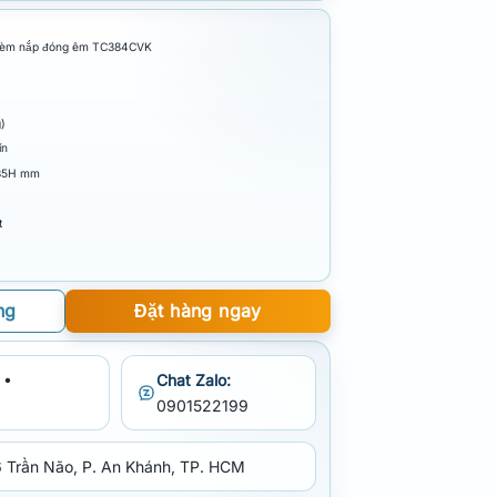
 kèm nắp đóng êm TC384CVK
)
ín
335H mm
t
ng
Đặt hàng ngay
 •
Chat Zalo:
0901522199
 Trần Não, P. An Khánh, TP. HCM