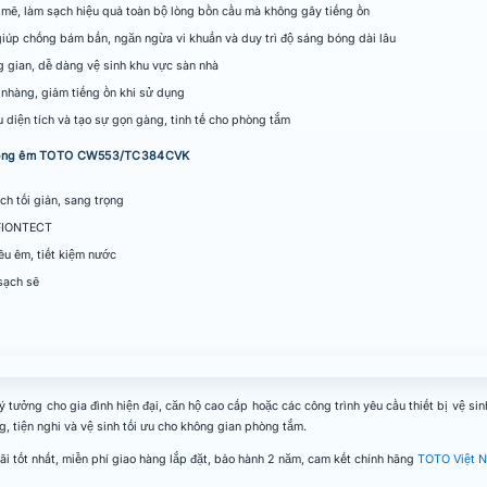
, làm sạch hiệu quả toàn bộ lòng bồn cầu mà không gây tiếng ồn
iúp chống bám bẩn, ngăn ngừa vi khuẩn và duy trì độ sáng bóng dài lâu
g gian, dễ dàng vệ sinh khu vực sàn nhà
hàng, giảm tiếng ồn khi sử dụng
diện tích và tạo sự gọn gàng, tinh tế cho phòng tắm
p đóng êm TOTO CW553/TC384CVK
h tối giản, sang trọng
EFIONTECT
êu êm, tiết kiệm nước
 sạch sẽ
tưởng cho gia đình hiện đại, căn hộ cao cấp hoặc các công trình yêu cầu thiết bị vệ s
, tiện nghi và vệ sinh tối ưu cho không gian phòng tắm.
i tốt nhất, miễn phí giao hàng lắp đặt, bảo hành 2 năm, cam kết chính hãng
TOTO Việt 