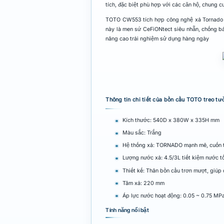
tích, đặc biệt phù hợp với các căn hộ, chung 
TOTO CW553 tích hợp công nghệ xả Tornado g
này là men sứ CeFiONtect siêu nhẵn, chống bám
nâng cao trải nghiệm sử dụng hàng ngày
Thông tin chi tiết của bồn cầu TOTO tre
Kích thước: 540D x 380W x 335H mm
Màu sắc: Trắng
Hệ thống xả: TORNADO mạnh mẽ, cuốn t
Lượng nước xả: 4.5/3L tiết kiệm nước tố
Thiết kế: Thân bồn cầu trơn mượt, giúp
Tâm xả: 220 mm
Áp lực nước hoạt động: 0.05 ~ 0.75 MP
Tính năng nổi bật