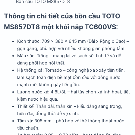
Bồn cầu TOTO MS857DT8
Thông tin chi tiết của bồn cầu TOTO
MS857DT8 một khối nắp TC600VS:
Kích thước: 709 x 380 x 645 mm (Dài x Rộng x Cao) –
gọn gàng, phù hợp với nhiều không gian phòng tắm.
Màu sắc: Trắng – mang lại vẻ sạch sẽ, tinh tế và dễ
dàng phối hợp nội thất.
Hệ thống xả: Tornado – công nghệ xả xoáy tiên tiến,
làm sạch toàn diện bề mặt bồn cầu với dòng nước
mạnh mẽ, không gây tiếng ồn.
Lượng nước xả: 4.8L/3L – hai tùy chọn xả linh hoạt, tiết
kiệm nước hiệu quả.
Thiết kế: Thân dài, thân kín – kiểu dáng sang trọng,
hiện đại, đồng thời dễ vệ sinh.
Tâm xả: 305 mm – phù hợp với hệ thống thoát nước
tiêu chuẩn.