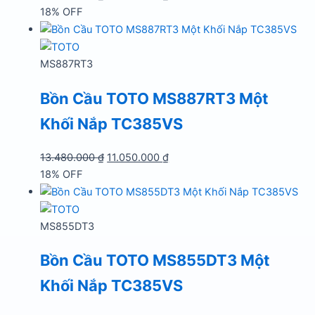
gốc
hiện
18% OFF
là:
tại
13.480.000 ₫.
là:
11.054.000 ₫.
MS887RT3
Bồn Cầu TOTO MS887RT3 Một
Khối Nắp TC385VS
Giá
Giá
13.480.000
₫
11.050.000
₫
gốc
hiện
18% OFF
là:
tại
13.480.000 ₫.
là:
11.050.000 ₫.
MS855DT3
Bồn Cầu TOTO MS855DT3 Một
Khối Nắp TC385VS