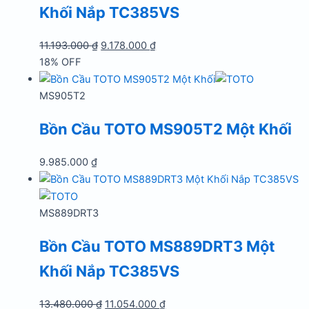
Khối Nắp TC385VS
Giá
Giá
11.193.000
₫
9.178.000
₫
gốc
hiện
18% OFF
là:
tại
11.193.000 ₫.
là:
MS905T2
9.178.000 ₫.
Bồn Cầu TOTO MS905T2 Một Khối
9.985.000
₫
MS889DRT3
Bồn Cầu TOTO MS889DRT3 Một
Khối Nắp TC385VS
Giá
Giá
13.480.000
₫
11.054.000
₫