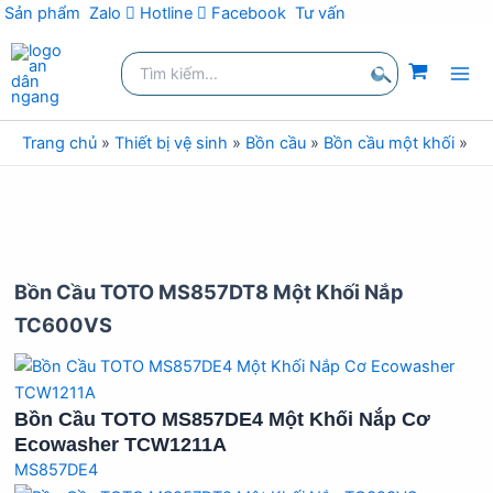
Sản phẩm
Zalo
Hotline
Facebook
Tư vấn
Nhảy
Tìm
tới
kiếm:
nội
Tìm
dung
kiếm
Trang chủ
»
Thiết bị vệ sinh
»
Bồn cầu
»
Bồn cầu một khối
»
Bồ
Bồn Cầu TOTO MS857DT8 Một Khối Nắp
TC600VS
Bồn Cầu TOTO MS857DE4 Một Khối Nắp Cơ
Ecowasher TCW1211A
MS857DE4