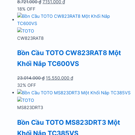
Giá
Giá
8.721.000
₫
7.151.000
₫
gốc
hiện
18% OFF
là:
tại
8.721.000 ₫.
là:
7.151.000 ₫.
CW823RAT8
Bồn Cầu TOTO CW823RAT8 Một
Khối Nắp TC600VS
Giá
Giá
23.014.000
₫
15.550.000
₫
gốc
hiện
32% OFF
là:
tại
23.014.000 ₫.
là:
15.550.000 ₫.
MS823DRT3
Bồn Cầu TOTO MS823DRT3 Một
Khối Nắp TC385VS