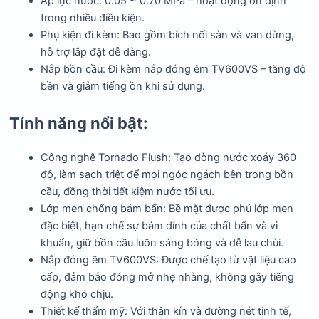
Áp lực nước: 0.05 ~ 0.70 MPa – hoạt động ổn định
trong nhiều điều kiện.
Phụ kiện đi kèm: Bao gồm bích nối sàn và van dừng,
hỗ trợ lắp đặt dễ dàng.
Nắp bồn cầu: Đi kèm nắp đóng êm TV600VS – tăng độ
bền và giảm tiếng ồn khi sử dụng.
Tính năng nổi bật:
Công nghệ Tornado Flush: Tạo dòng nước xoáy 360
độ, làm sạch triệt để mọi ngóc ngách bên trong bồn
cầu, đồng thời tiết kiệm nước tối ưu.
Lớp men chống bám bẩn: Bề mặt được phủ lớp men
đặc biệt, hạn chế sự bám dính của chất bẩn và vi
khuẩn, giữ bồn cầu luôn sáng bóng và dễ lau chùi.
Nắp đóng êm TV600VS: Được chế tạo từ vật liệu cao
cấp, đảm bảo đóng mở nhẹ nhàng, không gây tiếng
động khó chịu.
Thiết kế thẩm mỹ: Với thân kín và đường nét tinh tế,