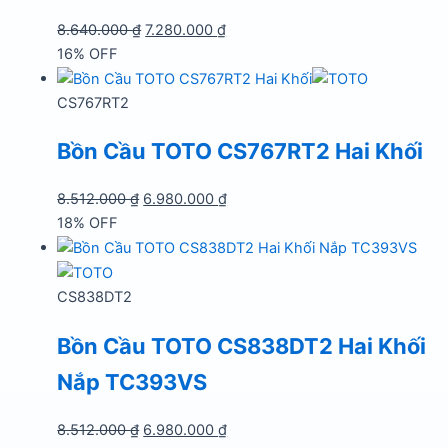
Giá
Giá
8.640.000
₫
7.280.000
₫
gốc
hiện
16% OFF
là:
tại
8.640.000 ₫.
là:
CS767RT2
7.280.000 ₫.
Bồn Cầu TOTO CS767RT2 Hai Khối
Giá
Giá
8.512.000
₫
6.980.000
₫
gốc
hiện
18% OFF
là:
tại
8.512.000 ₫.
là:
6.980.000 ₫.
CS838DT2
Bồn Cầu TOTO CS838DT2 Hai Khối
Nắp TC393VS
Giá
Giá
8.512.000
₫
6.980.000
₫