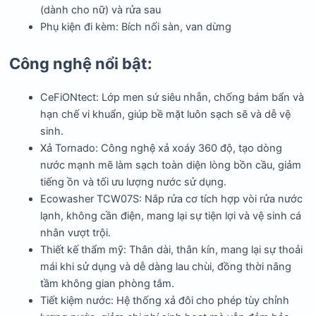
(dành cho nữ) và rửa sau
Phụ kiện đi kèm: Bích nối sàn, van dừng
Công nghệ nổi bật:
CeFiONtect: Lớp men sứ siêu nhẵn, chống bám bẩn và
hạn chế vi khuẩn, giúp bề mặt luôn sạch sẽ và dễ vệ
sinh.
Xả Tornado: Công nghệ xả xoáy 360 độ, tạo dòng
nước mạnh mẽ làm sạch toàn diện lòng bồn cầu, giảm
tiếng ồn và tối ưu lượng nước sử dụng.
Ecowasher TCW07S: Nắp rửa cơ tích hợp vòi rửa nước
lạnh, không cần điện, mang lại sự tiện lợi và vệ sinh cá
nhân vượt trội.
Thiết kế thẩm mỹ: Thân dài, thân kín, mang lại sự thoải
mái khi sử dụng và dễ dàng lau chùi, đồng thời nâng
tầm không gian phòng tắm.
Tiết kiệm nước: Hệ thống xả đôi cho phép tùy chỉnh