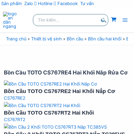
kiếm
Sản phẩm
Zalo
Hotline
Facebook
Tư vấn
Nhảy
Tìm
tới
kiếm:
nội
Tìm
dung
kiếm
Trang chủ
»
Thiết bị vệ sinh
»
Bồn cầu
»
Bồn cầu hai khối
»
Bồn
Bồn Cầu TOTO CS767RE4 Hai Khối Nắp Rửa Cơ
Bồn Cầu TOTO CS767RE2 Hai Khối Nắp Cơ
CS767RE2
Bồn Cầu TOTO CS767RT2 Hai Khối
CS767RT2