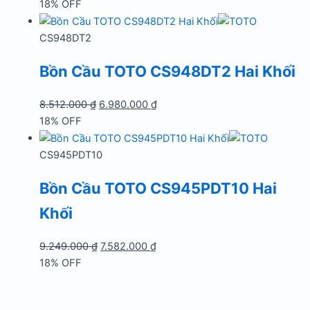
gốc
hiện
18% OFF
là:
tại
8.512.000 ₫.
là:
CS948DT2
6.980.000 ₫.
Bồn Cầu TOTO CS948DT2 Hai Khối
Giá
Giá
8.512.000
₫
6.980.000
₫
gốc
hiện
18% OFF
là:
tại
8.512.000 ₫.
là:
CS945PDT10
6.980.000 ₫.
Bồn Cầu TOTO CS945PDT10 Hai
Khối
Giá
Giá
9.249.000
₫
7.582.000
₫
gốc
hiện
18% OFF
là:
tại
9.249.000 ₫.
là: