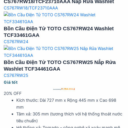
CS767RW18/TCF23710AAA Nắp Rửa Washlet
CS767RW18/TCF23710AAA
Bồn Cầu Điện Tử TOTO CS767RW24 Washlet
TCF33461GAA
CS767RW24
Bồn Cầu Điện Tử TOTO CS767RW25 Nắp Rửa
Washlet TCF34461GAA
CS767RW25
Giá tốt
11.794.000
₫
14.737.000
₫
20% OFF
Kích thước: Dài 727 mm x Rộng 445 mm x Cao 698
mm
Tâm xả: 305 mm (tương thích với hệ thống thoát nước
tiêu chuẩn)
Hệ thống xả: Tornado – công nghệ xả xoáy mạnh mẽ,