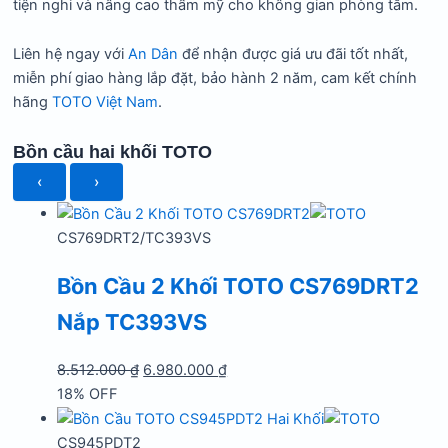
tiện nghi và nâng cao thẩm mỹ cho không gian phòng tắm.
Liên hệ ngay với
An Dân
để nhận được giá ưu đãi tốt nhất,
miễn phí giao hàng lắp đặt, bảo hành 2 năm, cam kết chính
hãng
TOTO Việt Nam
.
Bồn cầu hai khối TOTO
‹
›
CS769DRT2/TC393VS
Bồn Cầu 2 Khối TOTO CS769DRT2
Nắp TC393VS
Giá
Giá
8.512.000
₫
6.980.000
₫
gốc
hiện
18% OFF
là:
tại
8.512.000 ₫.
là:
CS945PDT2