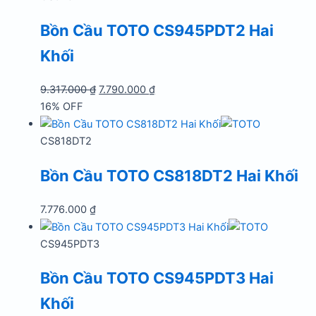
6.980.000 ₫.
Bồn Cầu TOTO CS945PDT2 Hai
Khối
Giá
Giá
9.317.000
₫
7.790.000
₫
gốc
hiện
16% OFF
là:
tại
9.317.000 ₫.
là:
CS818DT2
7.790.000 ₫.
Bồn Cầu TOTO CS818DT2 Hai Khối
7.776.000
₫
CS945PDT3
Bồn Cầu TOTO CS945PDT3 Hai
Khối