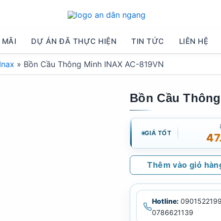
 MÃI
DỰ ÁN ĐÃ THỰC HIỆN
TIN TỨC
LIÊN HỆ
Inax
»
Bồn Cầu Thông Minh INAX AC-819VN
Bồn Cầu Thông
GIÁ TỐT
47
Thêm vào giỏ hàn
Hotline:
0901522199
0786621139