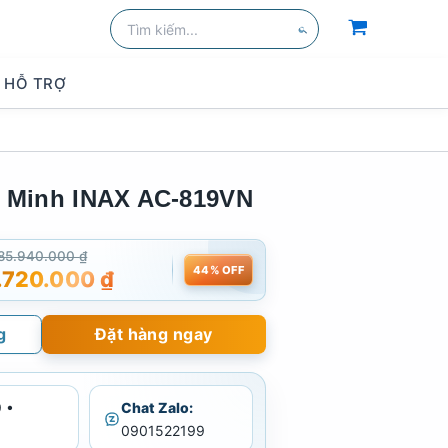
Tìm
kiếm:
Tìm
kiếm
HỖ TRỢ
 Minh INAX AC-819VN
85.940.000
₫
44% OFF
.720.000
₫
g
Đặt hàng ngay
 •
Chat Zalo:
0901522199