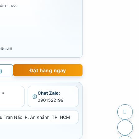
hối H-BC229
iễn phí)
g
Đặt hàng ngay
 •
Chat Zalo:
0901522199
6 Trần Não, P. An Khánh, TP. HCM