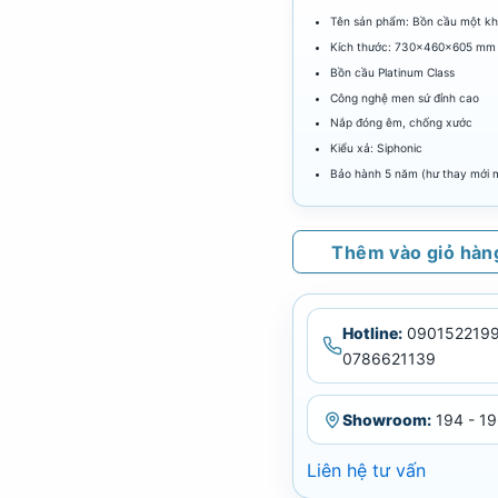
Tên sản phẩm: Bồn cầu một k
Kích thước: 730x460x605 mm
Bồn cầu Platinum Class
Công nghệ men sứ đỉnh cao
Nắp đóng êm, chống xước
Kiểu xả: Siphonic
Bảo hành 5 năm (hư thay mới m
Thêm vào giỏ hàn
Hotline:
0901522199
0786621139
Showroom:
194 - 19
Liên hệ tư vấn