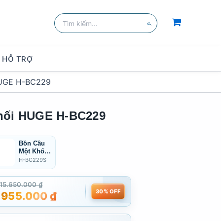
Tìm
kiếm:
Tìm
kiếm
HỖ TRỢ
HUGE H-BC229
hối HUGE H-BC229
Bồn Cầu
Một Khối
Huge H-
H-BC229S
BC229S
15.650.000
₫
30% OFF
.955.000
₫