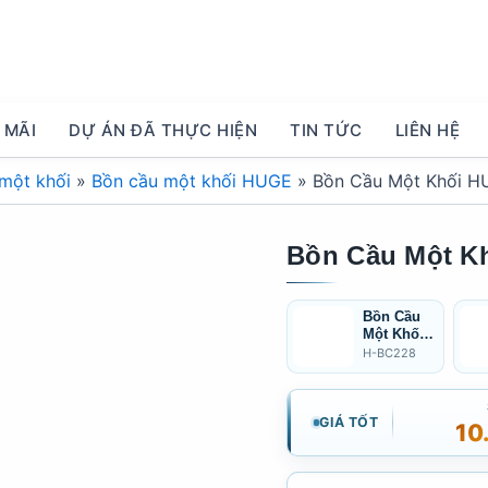
 MÃI
DỰ ÁN ĐÃ THỰC HIỆN
TIN TỨC
LIÊN HỆ
một khối
»
Bồn cầu một khối HUGE
»
Bồn Cầu Một Khối 
Bồn Cầu Một K
Bồn Cầu
Một Khối
HUGE H-
H-BC228
BC228
GIÁ TỐT
10