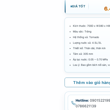
GIÁ TỐT
6
Kích thước: 700D x W380 x H
Màu sắc: Trắng
Hệ thống xả: Tornado
Lượng nước xả: 4.5L/3L
Thiết kế: Thân dài, thân kín
Tâm xả: 305 mm
Áp lực nước: 0.05 ~ 0.70 MPa
Lưu ý: Bao gồm bích nối sàn, 
Thêm vào giỏ hàn
Hotline:
0901522199
0786621139