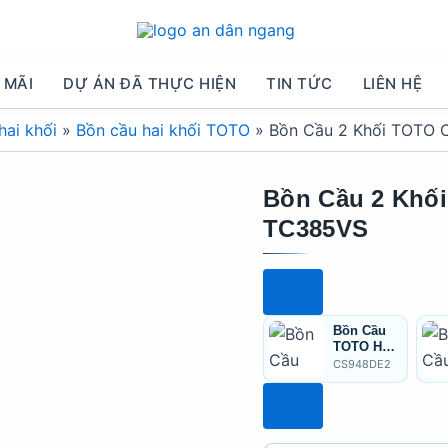
 MÃI
DỰ ÁN ĐÃ THỰC HIỆN
TIN TỨC
LIÊN HỆ
hai khối
»
Bồn cầu hai khối TOTO
»
Bồn Cầu 2 Khối TOTO
Bồn Cầu 2 Khố
TC385VS
Bồn Cầu
TOTO Hai
Khối
CS948DE2
CS948DE2