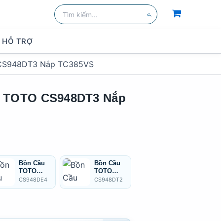
Tìm
kiếm:
Tìm
kiếm
HỖ TRỢ
 CS948DT3 Nắp TC385VS
i TOTO CS948DT3 Nắp
Bồn Cầu
Bồn Cầu
Bồn Cầu 2
TOTO
TOTO
Khối
CS948DE4
CS948DT2
TOTO
CS948DE4
CS948DT2
CS948DT8/TC600VS
Hai Khối
Hai Khối
CS948DT8
Nắp Cơ
Nắp
TC600VS