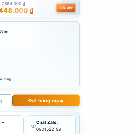
7.864.000
₫
18% OFF
.448.000
₫
806 mm
van dừng
g
Đặt hàng ngay
 •
Chat Zalo:
0901522199