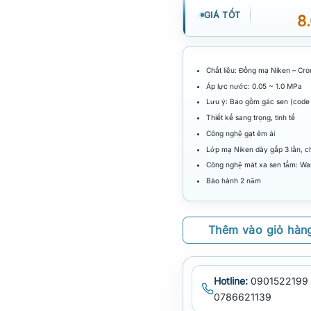
GIÁ TỐT
8
Chất liệu: Đồng mạ Niken – Cr
Áp lực nước: 0.05 ~ 1.0 MPa
Lưu ý: Bao gồm gác sen (code
Thiết kế sang trọng, tinh tế
Công nghệ gạt êm ái
Lớp mạ Niken dày gấp 3 lần, 
Công nghệ mát xa sen tắm: Wa
Bảo hành 2 năm
Thêm vào giỏ hàn
Hotline:
0901522199 
0786621139