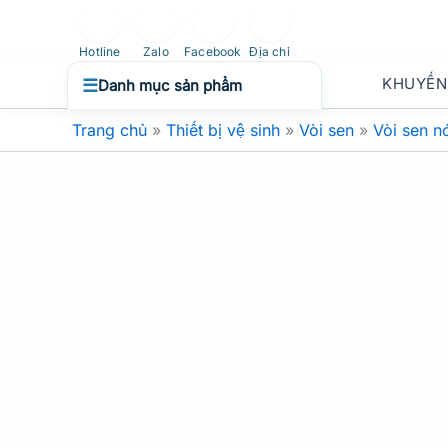
Nhảy
tới
Hotline
Zalo
Facebook
Địa chỉ
nội
KHUYẾN
☰
Danh mục sản phẩm
dung
Trang chủ
»
Thiết bị vệ sinh
»
Vòi sen
»
Vòi sen n