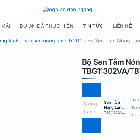
 MÃI
DỰ ÁN ĐÃ THỰC HIỆN
TIN TỨC
LIÊN HỆ
óng lạnh
»
Vòi sen nóng lạnh TOTO
»
Bộ Sen Tắm Nóng Lạ
Bộ Sen Tắm Nón
TBG11302VA/T
Sen Tắm
Nóng Lạnh
TOTO
TBG11302V/TBG11302VA
TBG11302V
/TBG11302
VA