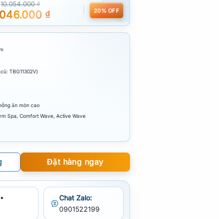
10.054.000
₫
20% OFF
.046.000
₫
om
 cũ: TBG11302V)
chống ăn mòn cao
rm Spa, Comfort Wave, Active Wave
g
Đặt hàng ngay
•
Chat Zalo:
0901522199